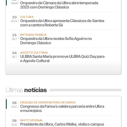
Orquestra de Câmara da Ulbra abre temporada
MAR
2025 com Domingo Clássico
20
CULTURA
Orquestra da Ulbra apresenta Clássicos do Samba
NOV
com a cantora Roberta Sá
25
ENTRADA FRANCA
Orquestra da Ulbra recebe Sofia Aguirre no
SET
Domingo Clássico
04
AGOSTO CULTURAL
ULBRA Santa Maria promove ULBRA Quiz Day para
SET
o Agosto Cultural
Últimas
notícias
06
CRIAÇÃO DE OBSERVATÓRIO DE DADOS
Congresso da Famurs celebra parceria entre Ulbra
AGO
e municípios
06
INSTITUCIONAL
Presidente da Ulbra, Carlos Melke, visita o campus
AGO