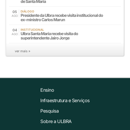
de Santa Maria
05
DIÁLOGO
Presidente da Ulbra recebe visita institucional do
AGO
ex-ministro Carlos Marun
04
INSTITUCIONAL
Ulbra Santa Maria recebe visita do
AGO
superintendente Jairo Jorge
ver mais »
Ensino
Infraestrutura e Serviços
Pesquisa
Sobre a ULBRA