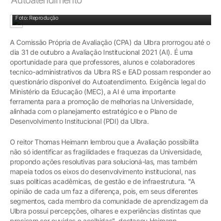
Foto: Reprodução
A Comissão Própria de Avaliação (CPA) da Ulbra prorrogou até o
dia 31 de outubro a Avaliação Institucional 2021 (AI). É uma
oportunidade para que professores, alunos e colaboradores
tecnico-administrativos da Ulbra RS e EAD possam responder ao
questionário disponível do Autoatendimento. Exigência legal do
Ministério da Educação (MEC), a AI é uma importante
ferramenta para a promoção de melhorias na Universidade,
alinhada com o planejamento estratégico e o Plano de
Desenvolvimento Institucional (PDI) da Ulbra.
O reitor Thomas Heimann lembrou que a Avaliação possibilita
não só identificar as fragilidades e fraquezas da Universidade,
propondo ações resolutivas para solucioná-las, mas também
mapeia todos os eixos do desenvolvimento institucional, nas
suas políticas acadêmicas, de gestão e de infraestrutura. "A
opinião de cada um faz a diferença, pois, em seus diferentes
segmentos, cada membro da comunidade de aprendizagem da
Ulbra possui percepções, olhares e experiências distintas que
precisam ser ouvidas e acolhidas", destacou Heimann.