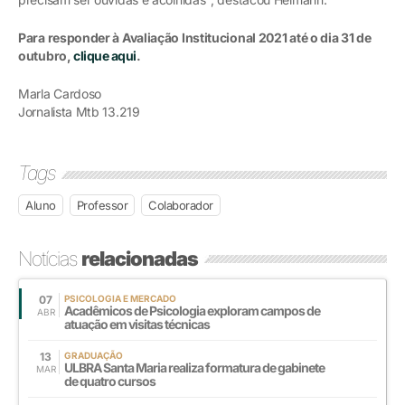
Para responder à Avaliação Institucional 2021 até o dia 31 de
outubro,
clique aqui
.
Marla Cardoso
Jornalista Mtb 13.219
Tags
Aluno
Professor
Colaborador
Notícias
relacionadas
07
PSICOLOGIA E MERCADO
Acadêmicos de Psicologia exploram campos de
ABR
atuação em visitas técnicas
13
GRADUAÇÃO
ULBRA Santa Maria realiza formatura de gabinete
MAR
de quatro cursos