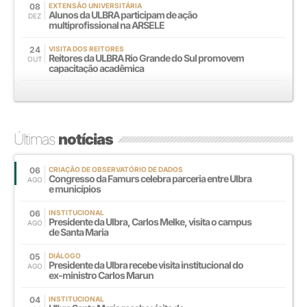
08
EXTENSÃO UNIVERSITÁRIA
Alunos da ULBRA participam de ação
DEZ
multiprofissional na ARSELE
24
VISITA DOS REITORES
Reitores da ULBRA Rio Grande do Sul promovem
OUT
capacitação acadêmica
Últimas
notícias
06
CRIAÇÃO DE OBSERVATÓRIO DE DADOS
Congresso da Famurs celebra parceria entre Ulbra
AGO
e municípios
06
INSTITUCIONAL
Presidente da Ulbra, Carlos Melke, visita o campus
AGO
de Santa Maria
05
DIÁLOGO
Presidente da Ulbra recebe visita institucional do
AGO
ex-ministro Carlos Marun
04
INSTITUCIONAL