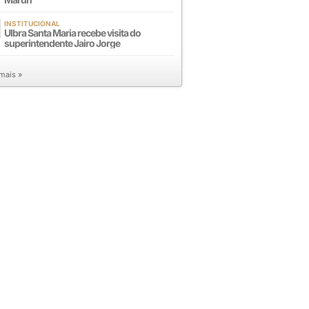
INSTITUCIONAL
Ulbra Santa Maria recebe visita do
superintendente Jairo Jorge
 mais »