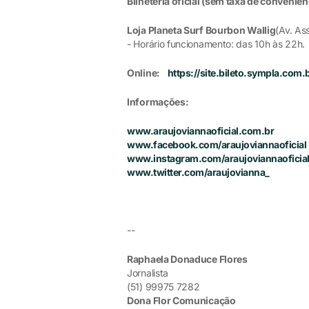
Bilheteria oficial (sem taxa de conveniê
Loja Planeta Surf Bourbon Wallig
(Av. Ass
- Horário funcionamento: das 10h às 22h.
Online:
https://site.bileto.sympla.com.
Informações:
www.araujoviannaoficial.com.br
www.facebook.com/araujoviannaoficial
www.instagram.com/araujoviannaoficia
www.twitter.com/araujovianna_
--
Raphaela Donaduce Flores
Jornalista
(51) 99975 7282
Dona Flor Comunicação