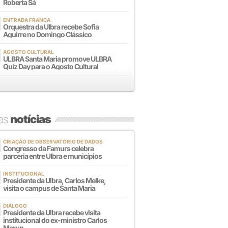
Roberta Sá
ENTRADA FRANCA
Orquestra da Ulbra recebe Sofia
Aguirre no Domingo Clássico
AGOSTO CULTURAL
ULBRA Santa Maria promove ULBRA
Quiz Day para o Agosto Cultural
mas
notícias
CRIAÇÃO DE OBSERVATÓRIO DE DADOS
Congresso da Famurs celebra
parceria entre Ulbra e municípios
INSTITUCIONAL
Presidente da Ulbra, Carlos Melke,
visita o campus de Santa Maria
DIÁLOGO
Presidente da Ulbra recebe visita
institucional do ex-ministro Carlos
Marun