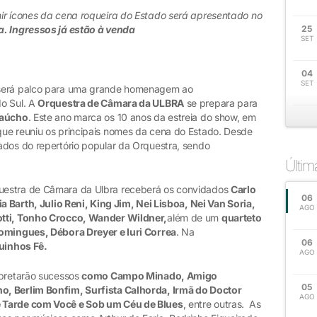
nir ícones da cena roqueira do Estado será apresentado no
a.
Ingressos já estão à venda
25
SET
04
SET
será palco para uma grande homenagem ao
do Sul. A
Orquestra de Câmara da ULBRA
se prepara para
Gaúcho
. Este ano marca os 10 anos da estreia do show, em
que reuniu os principais nomes da cena do Estado. Desde
ados do repertório popular da Orquestra, sendo
Últi
questra de Câmara da Ulbra receberá os convidados
Carlo
06
ia Barth, Julio Reni, King Jim, Nei Lisboa, Nei Van Soria,
AGO
otti, Tonho Crocco, Wander Wildner,
além de um
quarteto
Domingues, Débora Dreyer e Iuri Correa
. Na
06
uinhos Fê.
AGO
erpretarão sucessos
como Campo Minado, Amigo
05
o, Berlim Bonfim, Surfista Calhorda, Irmã do Doctor
AGO
e Tarde com Você e Sob um Céu de Blues
, entre outras. As