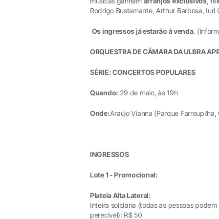
músicas ganham
arranjos exclusivos
, fe
Rodrigo Bustamante, Arthur Barbosa, Iuri 
Os ingressos já estarão à venda
. (Infor
ORQUESTRA DE CÂMARA DA ULBRA AP
SÉRIE: CONCERTOS POPULARES
Quando:
29 de maio, às 19h
Onde:
Araújo Vianna (Parque Farroupilha,
INGRESSOS
Lote 1 - Promocional:
Plateia Alta Lateral:
Inteira solidária (todas as pessoas pode
perecível): R$ 50