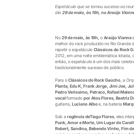
Espetáculo que se tornou sucesso ao reu
dia
29 de maio, às 19h, no Araújo Viann
No
29 de maio, às 19h,
o
Araújo Vianna
melhor do rock produzido no Rio Grande 
repetir o espetáculo
Clássicos do Rock 
2012, em uma noite emblemática lotada, 
então, o espetáculo é um dos mais celebr
tradicionalmente sucesso de público.
Para o
Clássicos do Rock Gaúcho
, a Or
Pianta, Edu K, Frank Jorge, Jimi Joe, Jul
Pedro Verissimo, Petraco, Rafael Malen
vocal
formado
por Atos Flores, Beatriz 
guitarra,
Luciano Albo
e, na bateria
Marq
Sob a
regência deTiago Flores
, eles int
Punk, Amor e Morte, Um Lugar do Caralh
Robert, Sandina, Bebendo Vinho, Fim d