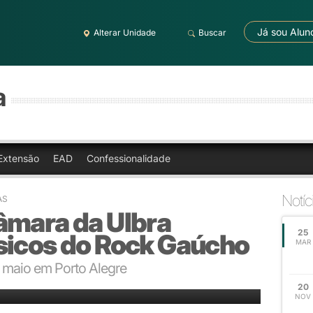
Já sou Alun
Alterar Unidade
Buscar
a
Extensão
EAD
Confessionalidade
Notíc
AS
âmara da Ulbra
25
sicos do Rock Gaúcho
MAR
e maio em Porto Alegre
20
NOV