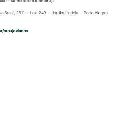
ncia -- somente em dinheiro):
is Brasil, 2611 -- Loja 249 -- Jardim Lindóia -- Porto Alegre)
br/araujovianna
l