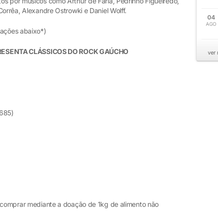
itos por músicos como Arthur de Faria, Pedrinho Figueiredo,
Corrêa, Alexandre Ostrowki e Daniel Wolff.
04
AGO
mações abaixo*)
RESENTA CLÁSSICOS DO ROCK GAÚCHO
ver
 685)
m comprar mediante a doação de 1kg de alimento não