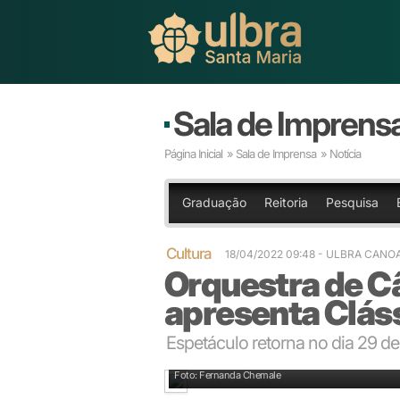
Sala de Imprens
Página Inicial
»
Sala de Imprensa
» Notícia
Graduação
Reitoria
Pesquisa
Cultura
18/04/2022 09:48
- ULBRA CANO
Orquestra de C
apresenta Clás
Espetáculo retorna no dia 29 d
Foto: Fernanda Chemale