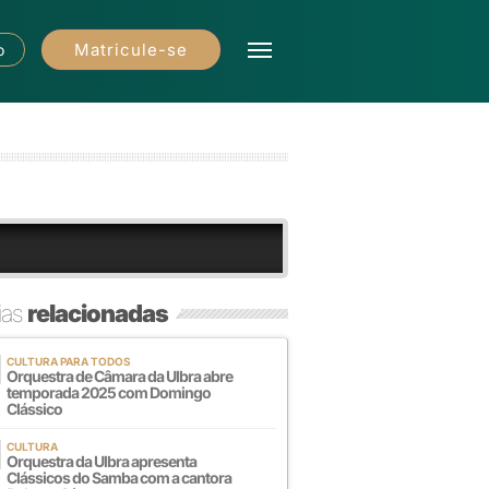
Matricule-se
o
ias
relacionadas
CULTURA PARA TODOS
Orquestra de Câmara da Ulbra abre
temporada 2025 com Domingo
Clássico
CULTURA
Orquestra da Ulbra apresenta
Clássicos do Samba com a cantora