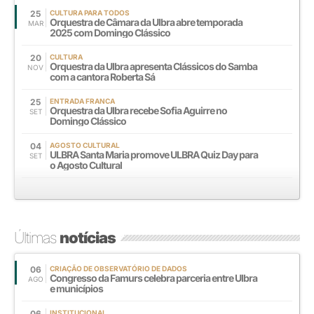
25
CULTURA PARA TODOS
Orquestra de Câmara da Ulbra abre temporada
MAR
2025 com Domingo Clássico
20
CULTURA
Orquestra da Ulbra apresenta Clássicos do Samba
NOV
com a cantora Roberta Sá
25
ENTRADA FRANCA
Orquestra da Ulbra recebe Sofia Aguirre no
SET
Domingo Clássico
04
AGOSTO CULTURAL
ULBRA Santa Maria promove ULBRA Quiz Day para
SET
o Agosto Cultural
Últimas
notícias
06
CRIAÇÃO DE OBSERVATÓRIO DE DADOS
Congresso da Famurs celebra parceria entre Ulbra
AGO
e municípios
06
INSTITUCIONAL