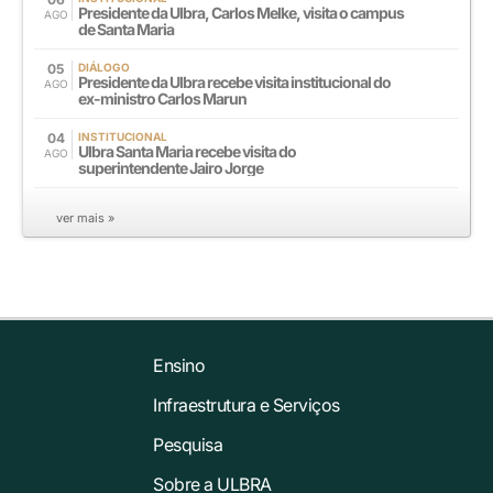
Presidente da Ulbra, Carlos Melke, visita o campus
AGO
de Santa Maria
05
DIÁLOGO
Presidente da Ulbra recebe visita institucional do
AGO
ex-ministro Carlos Marun
04
INSTITUCIONAL
Ulbra Santa Maria recebe visita do
AGO
superintendente Jairo Jorge
ver mais »
Ensino
Infraestrutura e Serviços
Pesquisa
Sobre a ULBRA