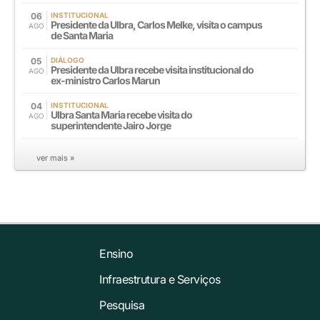
06
INSTITUCIONAL
Presidente da Ulbra, Carlos Melke, visita o campus
AGO
de Santa Maria
05
DIÁLOGO
Presidente da Ulbra recebe visita institucional do
AGO
ex-ministro Carlos Marun
04
INSTITUCIONAL
Ulbra Santa Maria recebe visita do
AGO
superintendente Jairo Jorge
ver mais »
Ensino
Infraestrutura e Serviços
Pesquisa