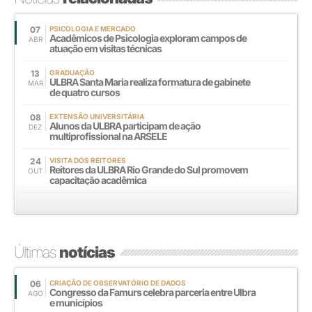
07
PSICOLOGIA E MERCADO
Acadêmicos de Psicologia exploram campos de
ABR
atuação em visitas técnicas
13
GRADUAÇÃO
ULBRA Santa Maria realiza formatura de gabinete
MAR
de quatro cursos
08
EXTENSÃO UNIVERSITÁRIA
Alunos da ULBRA participam de ação
DEZ
multiprofissional na ARSELE
24
VISITA DOS REITORES
Reitores da ULBRA Rio Grande do Sul promovem
OUT
capacitação acadêmica
Últimas
notícias
06
CRIAÇÃO DE OBSERVATÓRIO DE DADOS
Congresso da Famurs celebra parceria entre Ulbra
AGO
e municípios