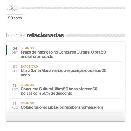
Tags
50 anos
Notícias
relacionadas
04
50 ANOS
Prazo de inscrição no Concurso Cultural Ulbra 50
OUT
anos é prorrogado
01
EXPOSIÇÃO
Ulbra Santa Maria realizou exposição dos seus 20
SET
anos
19
50 ANOS
Concurso Cultural Ulbra 50 Anos oferece 50
AGO
bolsas com 50% de desconto
16
50 ANOS
Colaboradores jubilados recebem homenagem
AGO