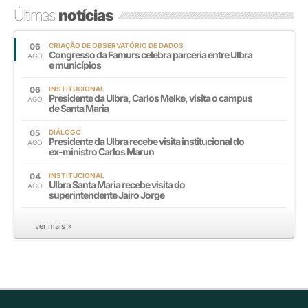
Últimas
notícias
06
CRIAÇÃO DE OBSERVATÓRIO DE DADOS
Congresso da Famurs celebra parceria entre Ulbra
AGO
e municípios
06
INSTITUCIONAL
Presidente da Ulbra, Carlos Melke, visita o campus
AGO
de Santa Maria
05
DIÁLOGO
Presidente da Ulbra recebe visita institucional do
AGO
ex-ministro Carlos Marun
04
INSTITUCIONAL
Ulbra Santa Maria recebe visita do
AGO
superintendente Jairo Jorge
ver mais »