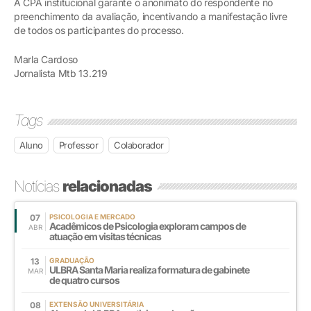
A CPA institucional garante o anonimato do respondente no
preenchimento da avaliação, incentivando a manifestação livre
de todos os participantes do processo.
Marla Cardoso
Jornalista Mtb 13.219
Tags
Aluno
Professor
Colaborador
Notícias
relacionadas
07
PSICOLOGIA E MERCADO
Acadêmicos de Psicologia exploram campos de
ABR
atuação em visitas técnicas
13
GRADUAÇÃO
ULBRA Santa Maria realiza formatura de gabinete
MAR
de quatro cursos
08
EXTENSÃO UNIVERSITÁRIA