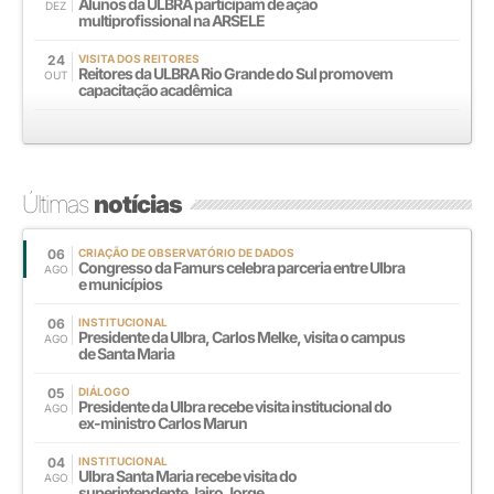
Alunos da ULBRA participam de ação
DEZ
multiprofissional na ARSELE
24
VISITA DOS REITORES
Reitores da ULBRA Rio Grande do Sul promovem
OUT
capacitação acadêmica
Últimas
notícias
06
CRIAÇÃO DE OBSERVATÓRIO DE DADOS
Congresso da Famurs celebra parceria entre Ulbra
AGO
e municípios
06
INSTITUCIONAL
Presidente da Ulbra, Carlos Melke, visita o campus
AGO
de Santa Maria
05
DIÁLOGO
Presidente da Ulbra recebe visita institucional do
AGO
ex-ministro Carlos Marun
04
INSTITUCIONAL
Ulbra Santa Maria recebe visita do
AGO
superintendente Jairo Jorge