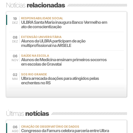
Notícias
relacionadas
19
RESPONSABILIDADE SOCIAL
ULBRA Santa Maria inaugura Banco Vermelho em
DEZ
ato de conscientização
08
EXTENSÃO UNIVERSITÁRIA
Alunos da ULBRA participam de ação
DEZ
multiprofissional na ARSELE
06
SAÚDE NA ESCOLA
Alunos de Medicina ensinam primeiros socorros
NOV
em escolas de Gravataí
02
SOS RIO GRANDE
Ulbra arrecada doações para atingidos pelas
MAI
enchentes no RS
Últimas
notícias
06
CRIAÇÃO DE OBSERVATÓRIO DE DADOS
Congresso da Famurs celebra parceria entre Ulbra
AGO