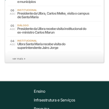
e municípios
06
INSTITUCIONAL
Presidente da Ulbra, Carlos Melke, visita o campus
AGO
de Santa Maria
05
DIÁLOGO
Presidente da Ulbra recebe visita institucional do
AGO
ex-ministro Carlos Marun
04
INSTITUCIONAL
Ulbra Santa Maria recebe visita do
AGO
superintendente Jairo Jorge
ver mais »
Ensino
Infraestrutura e Serviços
Pesquisa