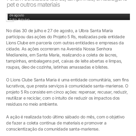
pet e outros materiais
Voluntários do Projeto 5 Rs que auxiliaram no recebimento dos materiais no dia 30
de agosto
Foto: Arquivo
No dias 30 de julho e 27 de agosto, a Ulbra Santa Maria
participou das ações do Projeto 5 Rs, realizadas pela entidade
Lions Clube em parceria com outras entidades e empresas da
cidade. As ações ocorreram na Avenida Nossa Senhora
Medianeira, em Santa Maria, realizando a coleta de lacres,
tampinhas, embalagens pet, caixas de leite abertas e limpas,
roupas, óleo de cozinha, latinhas amassadas e blistes.
O Lions Clube Santa Maria é uma entidade comunitária, sem fins
lucrativos, que presta serviços à comunidade santa-mariense. O
projeto 5 Rs consiste em cinco ações: repensar, recusar, reduzir,
reutilizar e reciclar, com o intuito de reduzir os impactos dos
resíduos no meio ambiente.
A ação é realizada todo último sábado do mês, com o objetivo
de fazer a coleta contínua de materiais e promover a
conscientização da comunidade santa-mariense.