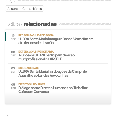
Assuntos Comunitários
Notícias
relacionadas
19
RESPONSABILIDADE SOCIAL
ULBRA Santa Maria inaugura Banco Vermelho em
DEZ
ato de conscientização
08
EXTENSÃO UNIVERSITÁRIA
Alunos da ULBRA participam de ação
DEZ
multiprofissional na ARSELE
05
SOLIDARIEDADE
ULBRA Santa Maria faz doações da Camp. do
SET
Agasalho ao Lar das Vovozinhas
05
DIREITOS HUMANOS
Diálogo sobre Direitos Humanos no Trabalho:
ABR
Café com Conversa