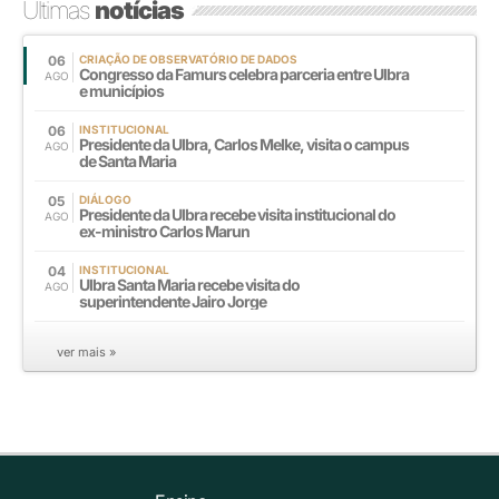
Últimas
notícias
06
CRIAÇÃO DE OBSERVATÓRIO DE DADOS
Congresso da Famurs celebra parceria entre Ulbra
AGO
e municípios
06
INSTITUCIONAL
Presidente da Ulbra, Carlos Melke, visita o campus
AGO
de Santa Maria
05
DIÁLOGO
Presidente da Ulbra recebe visita institucional do
AGO
ex-ministro Carlos Marun
04
INSTITUCIONAL
Ulbra Santa Maria recebe visita do
AGO
superintendente Jairo Jorge
ver mais »