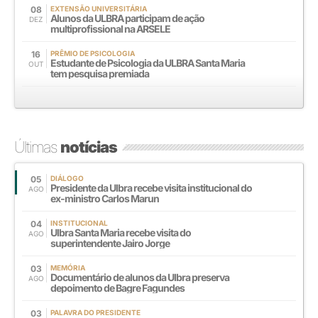
08
EXTENSÃO UNIVERSITÁRIA
Alunos da ULBRA participam de ação
DEZ
multiprofissional na ARSELE
16
PRÊMIO DE PSICOLOGIA
Estudante de Psicologia da ULBRA Santa Maria
OUT
tem pesquisa premiada
Últimas
notícias
05
DIÁLOGO
Presidente da Ulbra recebe visita institucional do
AGO
ex-ministro Carlos Marun
04
INSTITUCIONAL
Ulbra Santa Maria recebe visita do
AGO
superintendente Jairo Jorge
03
MEMÓRIA
Documentário de alunos da Ulbra preserva
AGO
depoimento de Bagre Fagundes
03
PALAVRA DO PRESIDENTE