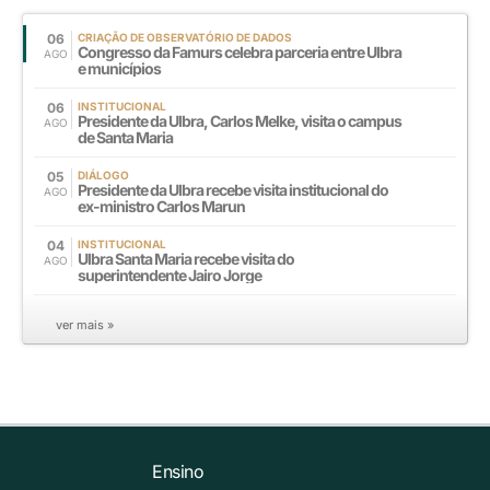
06
CRIAÇÃO DE OBSERVATÓRIO DE DADOS
Congresso da Famurs celebra parceria entre Ulbra
AGO
e municípios
06
INSTITUCIONAL
Presidente da Ulbra, Carlos Melke, visita o campus
AGO
de Santa Maria
05
DIÁLOGO
Presidente da Ulbra recebe visita institucional do
AGO
ex-ministro Carlos Marun
04
INSTITUCIONAL
Ulbra Santa Maria recebe visita do
AGO
superintendente Jairo Jorge
ver mais »
Ensino