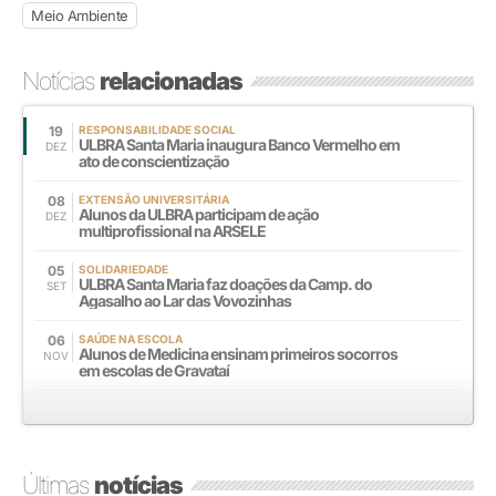
Meio Ambiente
Notícias
relacionadas
19
RESPONSABILIDADE SOCIAL
ULBRA Santa Maria inaugura Banco Vermelho em
DEZ
ato de conscientização
08
EXTENSÃO UNIVERSITÁRIA
Alunos da ULBRA participam de ação
DEZ
multiprofissional na ARSELE
05
SOLIDARIEDADE
ULBRA Santa Maria faz doações da Camp. do
SET
Agasalho ao Lar das Vovozinhas
06
SAÚDE NA ESCOLA
Alunos de Medicina ensinam primeiros socorros
NOV
em escolas de Gravataí
Últimas
notícias