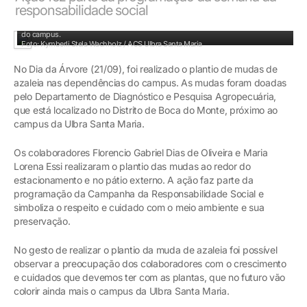
responsabilidade social
Colaboradora Maria Lorena realizou o plantio de mudas de azaleia no pátio externo
do campus.
Foto: Kymberli Stela Wachholz / ACS Ulbra Santa Maria
No Dia da Árvore (21/09), foi realizado o plantio de mudas de
azaleia nas dependências do campus. As mudas foram doadas
pelo Departamento de Diagnóstico e Pesquisa Agropecuária,
que está localizado no Distrito de Boca do Monte, próximo ao
campus da Ulbra Santa Maria.
Os colaboradores Florencio Gabriel Dias de Oliveira e Maria
Lorena Essi realizaram o plantio das mudas ao redor do
estacionamento e no pátio externo. A ação faz parte da
programação da Campanha da Responsabilidade Social e
simboliza o respeito e cuidado com o meio ambiente e sua
preservação.
No gesto de realizar o plantio da muda de azaleia foi possível
observar a preocupação dos colaboradores com o crescimento
e cuidados que devemos ter com as plantas, que no futuro vão
colorir ainda mais o campus da Ulbra Santa Maria.