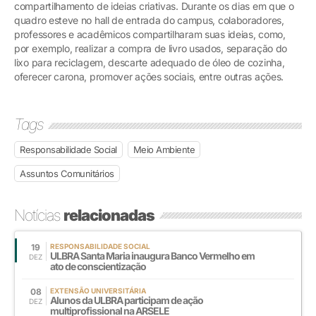
compartilhamento de ideias criativas. Durante os dias em que o
quadro esteve no hall de entrada do campus, colaboradores,
professores e acadêmicos compartilharam suas ideias, como,
por exemplo, realizar a compra de livro usados, separação do
lixo para reciclagem, descarte adequado de óleo de cozinha,
oferecer carona, promover ações sociais, entre outras ações.
Tags
Responsabilidade Social
Meio Ambiente
Assuntos Comunitários
Notícias
relacionadas
19
RESPONSABILIDADE SOCIAL
ULBRA Santa Maria inaugura Banco Vermelho em
DEZ
ato de conscientização
08
EXTENSÃO UNIVERSITÁRIA
Alunos da ULBRA participam de ação
DEZ
multiprofissional na ARSELE