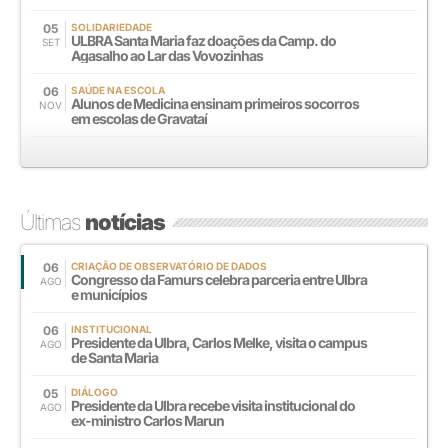
05
SOLIDARIEDADE
ULBRA Santa Maria faz doações da Camp. do
SET
Agasalho ao Lar das Vovozinhas
06
SAÚDE NA ESCOLA
Alunos de Medicina ensinam primeiros socorros
NOV
em escolas de Gravataí
Últimas
notícias
06
CRIAÇÃO DE OBSERVATÓRIO DE DADOS
Congresso da Famurs celebra parceria entre Ulbra
AGO
e municípios
06
INSTITUCIONAL
Presidente da Ulbra, Carlos Melke, visita o campus
AGO
de Santa Maria
05
DIÁLOGO
Presidente da Ulbra recebe visita institucional do
AGO
ex-ministro Carlos Marun