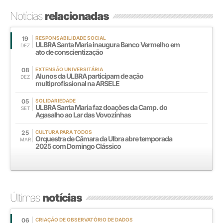
Notícias
relacionadas
19
RESPONSABILIDADE SOCIAL
ULBRA Santa Maria inaugura Banco Vermelho em
DEZ
ato de conscientização
08
EXTENSÃO UNIVERSITÁRIA
Alunos da ULBRA participam de ação
DEZ
multiprofissional na ARSELE
05
SOLIDARIEDADE
ULBRA Santa Maria faz doações da Camp. do
SET
Agasalho ao Lar das Vovozinhas
25
CULTURA PARA TODOS
Orquestra de Câmara da Ulbra abre temporada
MAR
2025 com Domingo Clássico
Últimas
notícias
06
CRIAÇÃO DE OBSERVATÓRIO DE DADOS