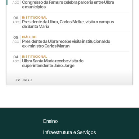
Congresso da Famurs celebra parceria entre Ulbra
AGO
e municípios
06
INSTITUCIONAL
Presidente da Ulbra, Carlos Melke, visita o campus
AGO
de Santa Maria
05
DIÁLOGO
Presidente da Ulbra recebe visita institucional do
AGO
ex-ministro Carlos Marun
04
INSTITUCIONAL
Ulbra Santa Maria recebe visita do
AGO
superintendente Jairo Jorge
ver mais »
Ensino
Infraestrutura e Serviços