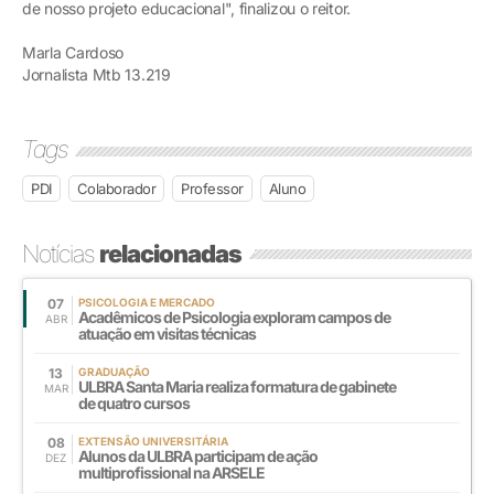
de nosso projeto educacional", finalizou o reitor.
Marla Cardoso
Jornalista Mtb 13.219
Tags
PDI
Colaborador
Professor
Aluno
Notícias
relacionadas
07
PSICOLOGIA E MERCADO
Acadêmicos de Psicologia exploram campos de
ABR
atuação em visitas técnicas
13
GRADUAÇÃO
ULBRA Santa Maria realiza formatura de gabinete
MAR
de quatro cursos
08
EXTENSÃO UNIVERSITÁRIA
Alunos da ULBRA participam de ação
DEZ
multiprofissional na ARSELE