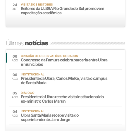
24
VISITA DOS REITORES
Reitores da ULBRA Rio Grande do Sul promovem
OUT
capacitação acadêmica
Últimas
notícias
06
CRIAÇÃO DE OBSERVATÓRIO DE DADOS
Congresso da Famurs celebra parceria entre Ulbra
AGO
e municípios
06
INSTITUCIONAL
Presidente da Ulbra, Carlos Melke, visita o campus
AGO
de Santa Maria
05
DIÁLOGO
Presidente da Ulbra recebe visita institucional do
AGO
ex-ministro Carlos Marun
04
INSTITUCIONAL
Ulbra Santa Maria recebe visita do
AGO
superintendente Jairo Jorge