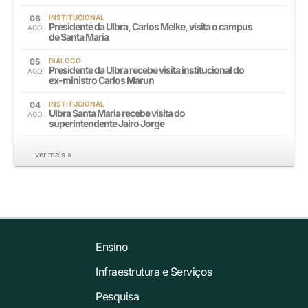
06
INSTITUCIONAL
Presidente da Ulbra, Carlos Melke, visita o campus
AGO
de Santa Maria
05
DIÁLOGO
Presidente da Ulbra recebe visita institucional do
AGO
ex-ministro Carlos Marun
04
INSTITUCIONAL
Ulbra Santa Maria recebe visita do
AGO
superintendente Jairo Jorge
ver mais »
Ensino
Infraestrutura e Serviços
Pesquisa