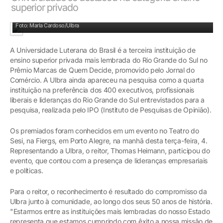
superior privado
Evento aconteceu no Teatro do Sesi, em Porto Alegre
Foto: Marla Cardoso/Ulbra
A Universidade Luterana do Brasil é a terceira instituição de
ensino superior privada mais lembrada do Rio Grande do Sul no
Prêmio Marcas de Quem Decide, promovido pelo Jornal do
Comércio. A Ulbra ainda apareceu na pesquisa como a quarta
instituição na preferência dos 400 executivos, profissionais
liberais e lideranças do Rio Grande do Sul entrevistados para a
pesquisa, realizada pelo IPO (Instituto de Pesquisas de Opinião).
Os premiados foram conhecidos em um evento no Teatro do
Sesi, na Fiergs, em Porto Alegre, na manhã desta terça-feira, 4.
Representando a Ulbra, o reitor, Thomas Heimann, participou do
evento, que contou com a presença de lideranças empresariais
e políticas.
Para o reitor, o reconhecimento é resultado do compromisso da
Ulbra junto à comunidade, ao longo dos seus 50 anos de história.
"Estarmos entre as instituições mais lembradas do nosso Estado
representa que estamos cumprindo com êxito a nossa missão de