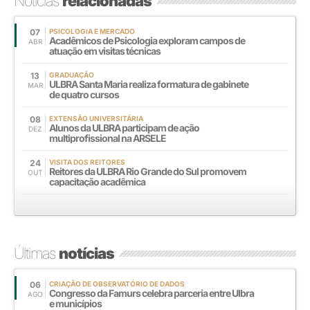
Notícias
relacionadas
07
PSICOLOGIA E MERCADO
Acadêmicos de Psicologia exploram campos de
ABR
atuação em visitas técnicas
13
GRADUAÇÃO
ULBRA Santa Maria realiza formatura de gabinete
MAR
de quatro cursos
08
EXTENSÃO UNIVERSITÁRIA
Alunos da ULBRA participam de ação
DEZ
multiprofissional na ARSELE
24
VISITA DOS REITORES
Reitores da ULBRA Rio Grande do Sul promovem
OUT
capacitação acadêmica
Últimas
notícias
06
CRIAÇÃO DE OBSERVATÓRIO DE DADOS
Congresso da Famurs celebra parceria entre Ulbra
AGO
e municípios