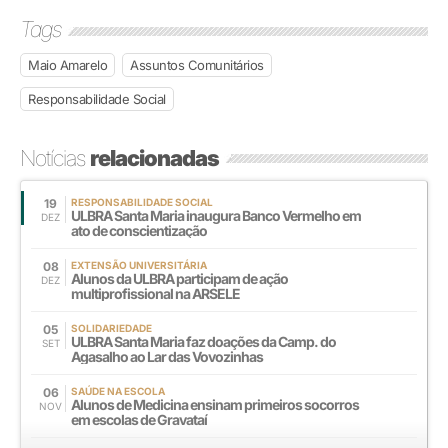
Tags
Maio Amarelo
Assuntos Comunitários
Responsabilidade Social
Notícias
relacionadas
19
RESPONSABILIDADE SOCIAL
ULBRA Santa Maria inaugura Banco Vermelho em
DEZ
ato de conscientização
08
EXTENSÃO UNIVERSITÁRIA
Alunos da ULBRA participam de ação
DEZ
multiprofissional na ARSELE
05
SOLIDARIEDADE
ULBRA Santa Maria faz doações da Camp. do
SET
Agasalho ao Lar das Vovozinhas
06
SAÚDE NA ESCOLA
Alunos de Medicina ensinam primeiros socorros
NOV
em escolas de Gravataí