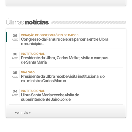
Últimas
notícias
06
CRIAÇÃO DE OBSERVATÓRIO DE DADOS
Congresso da Famurs celebra parceria entre Ulbra
AGO
e municípios
06
INSTITUCIONAL
Presidente da Ulbra, Carlos Melke, visita o campus
AGO
de Santa Maria
05
DIÁLOGO
Presidente da Ulbra recebe visita institucional do
AGO
ex-ministro Carlos Marun
04
INSTITUCIONAL
Ulbra Santa Maria recebe visita do
AGO
superintendente Jairo Jorge
ver mais »