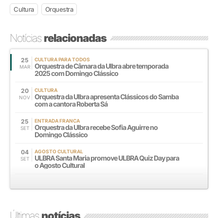
Cultura
Orquestra
Notícias
relacionadas
25
CULTURA PARA TODOS
Orquestra de Câmara da Ulbra abre temporada
MAR
2025 com Domingo Clássico
20
CULTURA
Orquestra da Ulbra apresenta Clássicos do Samba
NOV
com a cantora Roberta Sá
25
ENTRADA FRANCA
Orquestra da Ulbra recebe Sofia Aguirre no
SET
Domingo Clássico
04
AGOSTO CULTURAL
ULBRA Santa Maria promove ULBRA Quiz Day para
SET
o Agosto Cultural
Últimas
notícias