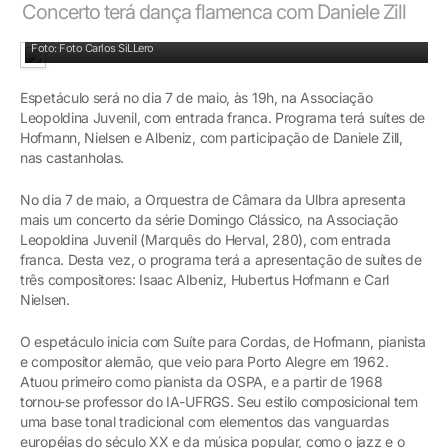
Concerto terá dança flamenca com Daniele Zill
Dani Zill participa do Domingo Clássico com dança flamenca
Foto: Foto Carlos SiLLero
Espetáculo será no dia 7 de maio, às 19h, na Associação
Leopoldina Juvenil, com entrada franca. Programa terá suítes de
Hofmann, Nielsen e Albeniz, com participação de Daniele Zill,
nas castanholas.
No dia 7 de maio, a Orquestra de Câmara da Ulbra apresenta
mais um concerto da série Domingo Clássico, na Associação
Leopoldina Juvenil (Marquês do Herval, 280), com entrada
franca. Desta vez, o programa terá a apresentação de suítes de
três compositores: Isaac Albeniz, Hubertus Hofmann e Carl
Nielsen.
O espetáculo inicia com Suíte para Cordas, de Hofmann, pianista
e compositor alemão, que veio para Porto Alegre em 1962.
Atuou primeiro como pianista da OSPA, e a partir de 1968
tornou-se professor do IA-UFRGS. Seu estilo composicional tem
uma base tonal tradicional com elementos das vanguardas
européias do século XX e da música popular, como o jazz e o