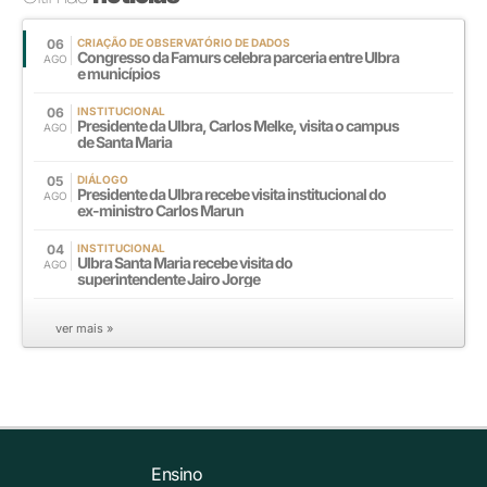
06
CRIAÇÃO DE OBSERVATÓRIO DE DADOS
Congresso da Famurs celebra parceria entre Ulbra
AGO
e municípios
06
INSTITUCIONAL
Presidente da Ulbra, Carlos Melke, visita o campus
AGO
de Santa Maria
05
DIÁLOGO
Presidente da Ulbra recebe visita institucional do
AGO
ex-ministro Carlos Marun
04
INSTITUCIONAL
Ulbra Santa Maria recebe visita do
AGO
superintendente Jairo Jorge
ver mais »
Ensino