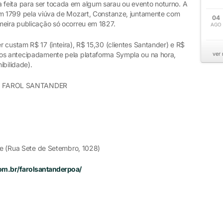
feita para ser tocada em algum sarau ou evento noturno. A
em 1799 pela viúva de Mozart, Constanze, juntamente com
04
meira publicação só ocorreu em 1827.
AGO
 custam R$ 17 (inteira), R$ 15,30 (clientes Santander) e R$
dos antecipadamente pela plataforma Sympla ou na hora,
ver
ibilidade).
 FAROL SANTANDER
gre (Rua Sete de Setembro, 1028)
com.br/farolsantanderpoa/