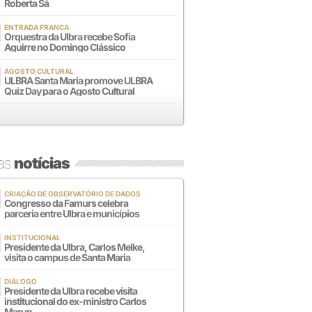
Roberta Sá
ENTRADA FRANCA
Orquestra da Ulbra recebe Sofia
Aguirre no Domingo Clássico
AGOSTO CULTURAL
ULBRA Santa Maria promove ULBRA
Quiz Day para o Agosto Cultural
mas
notícias
CRIAÇÃO DE OBSERVATÓRIO DE DADOS
Congresso da Famurs celebra
parceria entre Ulbra e municípios
INSTITUCIONAL
Presidente da Ulbra, Carlos Melke,
visita o campus de Santa Maria
DIÁLOGO
Presidente da Ulbra recebe visita
institucional do ex-ministro Carlos
Marun