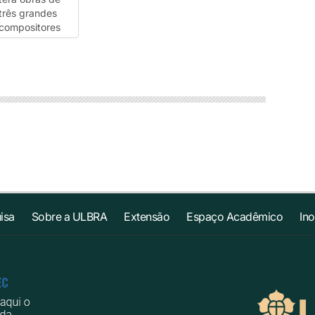
isa
Sobre a ULBRA
Extensão
Espaço Acadêmico
In