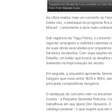
Orquestra de Câmara faz novo concerto no Farol Sa
Foto: Foto: Marcelo Curia
da Ulbra realiza mais um concerto no Far
Desta vez, o destaque do programa fica 
Mozart - certamente a obra mais conheci
Sob regência de Tiago Flores, o concerto 
regente, arranjador e violinista cearense
de suas obras executadas por orquestras d
folclórica nordestina. Com duas seções di
Desafio, um baião que evoca os desafios 
duelando na improvisação de versos.
Em seguida, a orquestra apresenta Serena
húngaro que viveu entre 1835 e 1893, s
principais compositores húngaros.
O destaque do concerto vem no encerram
mundo - a Pequena Serenata Noturna. Co
trabalhava em sua ópera Don Giovanni. O t
catálogo pessoal - o que sugere que ele 