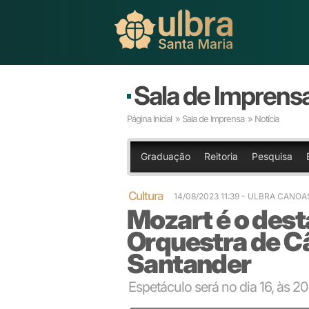
Sala de Imprens
Página Inicial
»
Sala de Imprensa
» Notícia
Graduação
Reitoria
Pesquisa
Cultura
14/08/2023 11:39
- ULBRA CANOA
Mozart é o des
Orquestra de C
Santander
Espetáculo será no dia 16, às 20