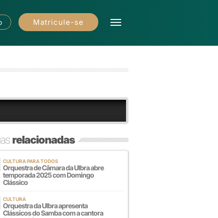
Matricule-se
o
ias
relacionadas
CULTURA PARA TODOS
Orquestra de Câmara da Ulbra abre
temporada 2025 com Domingo
Clássico
CULTURA
Orquestra da Ulbra apresenta
Clássicos do Samba com a cantora