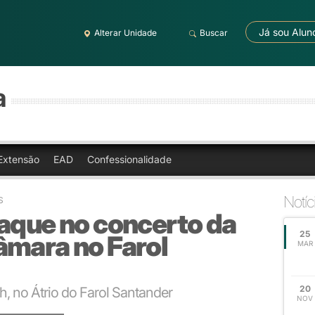
Já sou Alun
Alterar Unidade
Buscar
a
Extensão
EAD
Confessionalidade
Notíc
S
taque no concerto da
25
âmara no Farol
MAR
20
h, no Átrio do Farol Santander
NOV