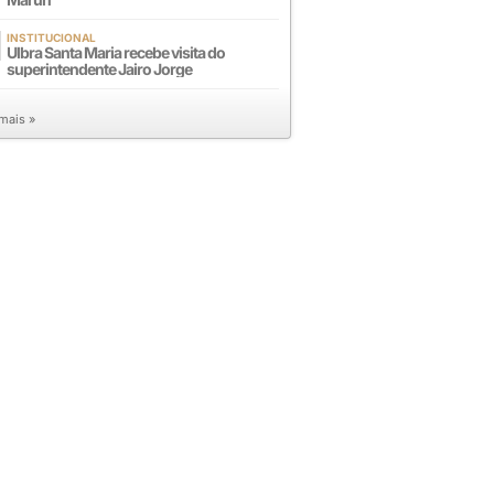
INSTITUCIONAL
Ulbra Santa Maria recebe visita do
superintendente Jairo Jorge
 mais »