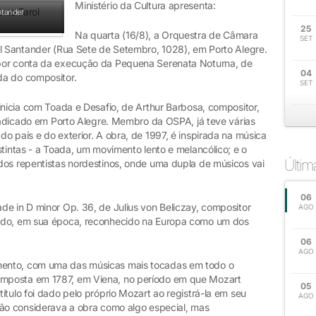
Ministério da Cultura apresenta:
ntander
25
Na quarta (16/8), a Orquestra de Câmara
SET
ol Santander (Rua Sete de Setembro, 1028), em Porto Alegre.
por conta da execução da Pequena Serenata Noturna, de
04
da do compositor.
SET
inicia com Toada e Desafio, de Arthur Barbosa, compositor,
 radicado em Porto Alegre. Membro da OSPA, já teve várias
o país e do exterior. A obra, de 1997, é inspirada na música
stintas - a Toada, um movimento lento e melancólico; e o
Últi
dos repentistas nordestinos, onde uma dupla de músicos vai
06
de in D minor Op. 36, de Julius von Beliczay, compositor
AGO
endo, em sua época, reconhecido na Europa como um dos
06
AGO
ento, com uma das músicas mais tocadas em todo o
mposta em 1787, em Viena, no período em que Mozart
05
ítulo foi dado pelo próprio Mozart ao registrá-la em seu
AGO
não considerava a obra como algo especial, mas