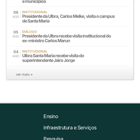
e municípios
06
INSTITUCIONAL
Presidente da Ulbra, Carlos Melke, visita o campus
AGO
de Santa Maria
05
DIÁLOGO
Presidente da Ulbra recebe visita institucional do
AGO
ex-ministro Carlos Marun
04
INSTITUCIONAL
Ulbra Santa Maria recebe visita do
AGO
superintendente Jairo Jorge
ver mais »
Ensino
Infraestrutura e Serviços
Pesquisa