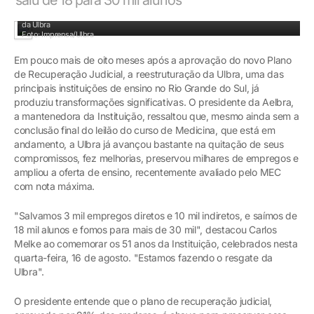
Presidente da Aelbra, Carlos Melke, prestigiou evento que comemorou os 51 anos
da Ulbra
Foto: Imprensa/Ulbra
Em pouco mais de oito meses após a aprovação do novo Plano
de Recuperação Judicial, a reestruturação da Ulbra, uma das
principais instituições de ensino no Rio Grande do Sul, já
produziu transformações significativas. O presidente da Aelbra,
a mantenedora da Instituição, ressaltou que, mesmo ainda sem a
conclusão final do leilão do curso de Medicina, que está em
andamento, a Ulbra já avançou bastante na quitação de seus
compromissos, fez melhorias, preservou milhares de empregos e
ampliou a oferta de ensino, recentemente avaliado pelo MEC
com nota máxima.
"Salvamos 3 mil empregos diretos e 10 mil indiretos, e saímos de
18 mil alunos e fomos para mais de 30 mil", destacou Carlos
Melke ao comemorar os 51 anos da Instituição, celebrados nesta
quarta-feira, 16 de agosto. "Estamos fazendo o resgate da
Ulbra".
O presidente entende que o plano de recuperação judicial,