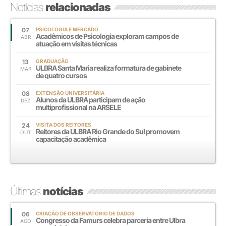
Notícias
relacionadas
07
PSICOLOGIA E MERCADO
Acadêmicos de Psicologia exploram campos de
ABR
atuação em visitas técnicas
13
GRADUAÇÃO
ULBRA Santa Maria realiza formatura de gabinete
MAR
de quatro cursos
08
EXTENSÃO UNIVERSITÁRIA
Alunos da ULBRA participam de ação
DEZ
multiprofissional na ARSELE
24
VISITA DOS REITORES
Reitores da ULBRA Rio Grande do Sul promovem
OUT
capacitação acadêmica
Últimas
notícias
06
CRIAÇÃO DE OBSERVATÓRIO DE DADOS
Congresso da Famurs celebra parceria entre Ulbra
AGO