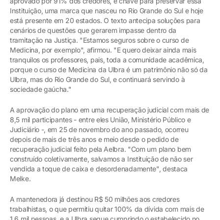
aprovado por 91% dos credores, é chave para preservar essa
Instituição, uma marca que nasceu no Rio Grande do Sul e hoje
está presente em 20 estados. O texto antecipa soluções para
cenários de questões que gerarem impasse dentro da
tramitação na Justiça. "Estamos seguros sobre o curso de
Medicina, por exemplo", afirmou. "E quero deixar ainda mais
tranquilos os professores, pais, toda a comunidade acadêmica,
porque o curso de Medicina da Ulbra é um patrimônio não só da
Ulbra, mas do Rio Grande do Sul, e continuará servindo à
sociedade gaúcha."
A aprovação do plano em uma recuperação judicial com mais de
8,5 mil participantes - entre eles União, Ministério Público e
Judiciário -, em 25 de novembro do ano passado, ocorreu
depois de mais de três anos e meio desde o pedido de
recuperação judicial feito pela Aelbra. "Com um plano bem
construído coletivamente, salvamos a Instituição de não ser
vendida a toque de caixa e desordenadamente", destaca
Melke.
A mantenedora já destinou R$ 50 milhões aos credores
trabalhistas, o que permitiu quitar 100% da dívida com mais de
1,6 mil pessoas, e a Ulbra segue cumprindo o estabelecido no