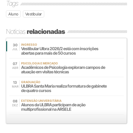
Tags
Aluno
Vestibular
Notícias
relacionadas
30
INGRESSO
Vestibular Ulbra 2026/2 está com inscrições
JUL
abertas para mais de 50 cursos
07
PSICOLOGIA E MERCADO
Acadêmicos de Psicologia exploram campos de
ABR
atuação em visitas técnicas
13
GRADUAÇÃO
ULBRA Santa Maria realiza formatura de gabinete
MAR
de quatro cursos
08
EXTENSÃO UNIVERSITÁRIA
Alunos da ULBRA participam de ação
DEZ
multiprofissional na ARSELE