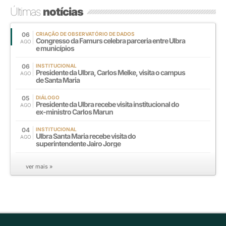
Últimas
notícias
06
CRIAÇÃO DE OBSERVATÓRIO DE DADOS
Congresso da Famurs celebra parceria entre Ulbra
AGO
e municípios
06
INSTITUCIONAL
Presidente da Ulbra, Carlos Melke, visita o campus
AGO
de Santa Maria
05
DIÁLOGO
Presidente da Ulbra recebe visita institucional do
AGO
ex-ministro Carlos Marun
04
INSTITUCIONAL
Ulbra Santa Maria recebe visita do
AGO
superintendente Jairo Jorge
ver mais »