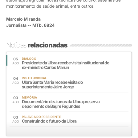
monitoramento de saúde animal, entre outros.
Marcelo Miranda
Jornalista -- MTb. 6824
Notícias
relacionadas
05
DIÁLOGO
Presidente da Ulbra recebe visita institucional do
AGO
ex-ministro Carlos Marun
04
INSTITUCIONAL
Ulbra Santa Maria recebe visita do
AGO
superintendente Jairo Jorge
03
MEMÓRIA
Documentário de alunos da Ulbra preserva
AGO
depoimento de Bagre Fagundes
03
PALAVRA DO PRESIDENTE
Construindo o futuro da Ulbra
AGO