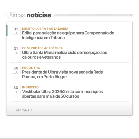
Últimas
notícias
31
DIREITO ULBRA SANTA MARIA
Edital para seleção de equipe para Campeonato de
JUL
Inteligência em Tribuna
31
COMUNIDADE ACADÊMICA
Ulbra Santa Maria realiza ciclo de recepção aos
JUL
calouros e veteranos
30
ENCONTRO
Presidente da Ulbra visita nova sede da Rede
JUL
Pampa, em Porto Alegre
30
INGRESSO
Vestibular Ulbra 2026/2 está com inscrições
JUL
abertas para mais de 50 cursos
ver mais »