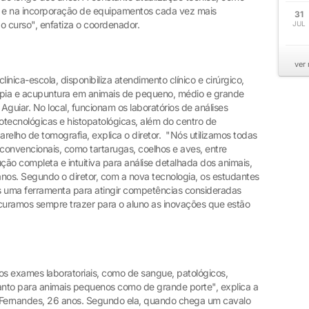
l e na incorporação de equipamentos cada vez mais
31
o curso", enfatiza o coordenador.
JUL
ver
línica-escola, disponibiliza atendimento clínico e cirúrgico,
erapia e acupuntura em animais de pequeno, médio e grande
 Aguiar. No local, funcionam os laboratórios de análises
biotecnológicas e histopatológicas, além do centro de
elho de tomografia, explica o diretor. "Nós utilizamos todas
onvencionais, como tartarugas, coelhos e aves, entre
ução completa e intuitiva para análise detalhada dos animais,
anos. Segundo o diretor, com a nova tecnologia, os estudantes
is uma ferramenta para atingir competências consideradas
curamos sempre trazer para o aluno as inovações que estão
 os exames laboratoriais, como de sangue, patológicos,
tanto para animais pequenos como de grande porte", explica a
l Fernandes, 26 anos. Segundo ela, quando chega um cavalo