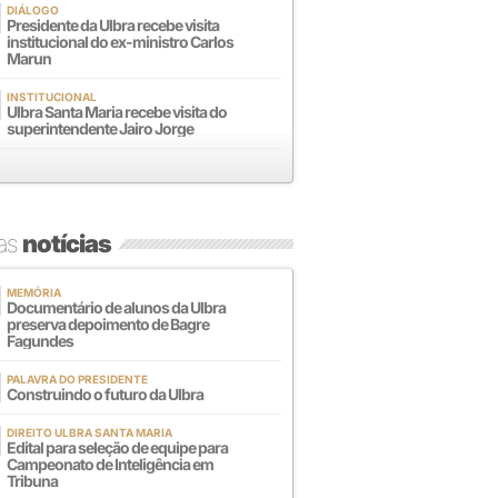
DIÁLOGO
Presidente da Ulbra recebe visita
institucional do ex-ministro Carlos
Marun
INSTITUCIONAL
Ulbra Santa Maria recebe visita do
superintendente Jairo Jorge
mas
notícias
MEMÓRIA
Documentário de alunos da Ulbra
preserva depoimento de Bagre
Fagundes
PALAVRA DO PRESIDENTE
Construindo o futuro da Ulbra
DIREITO ULBRA SANTA MARIA
Edital para seleção de equipe para
Campeonato de Inteligência em
Tribuna