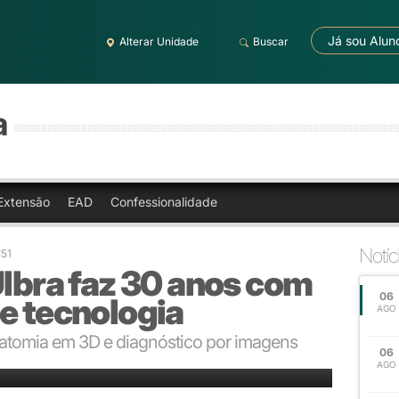
Já sou Alun
Alterar Unidade
Buscar
a
Extensão
EAD
Confessionalidade
Notíc
:51
Ulbra faz 30 anos com
06
e tecnologia
AGO
natomia em 3D e diagnóstico por imagens
06
te
AGO