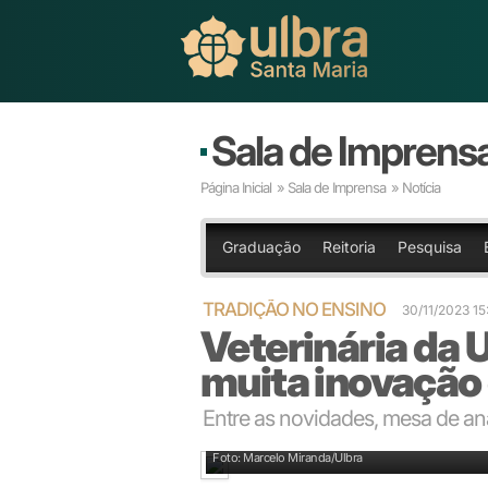
Sala de Imprens
Página Inicial
»
Sala de Imprensa
» Notícia
Graduação
Reitoria
Pesquisa
TRADIÇÃO NO ENSINO
30/11/2023 15
Veterinária da 
muita inovação 
Entre as novidades, mesa de a
Clínica-escola: atendimento a animais de grande por
Foto: Marcelo Miranda/Ulbra