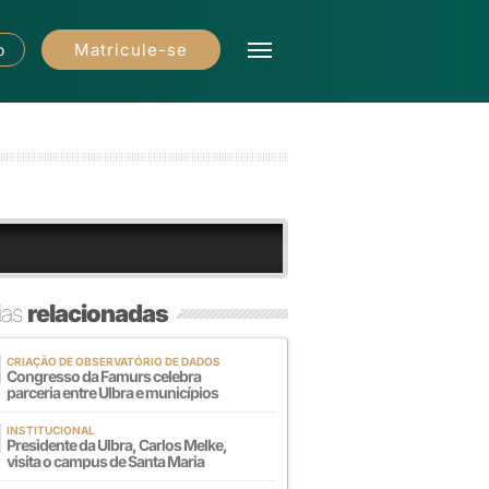
Matricule-se
o
ias
relacionadas
CRIAÇÃO DE OBSERVATÓRIO DE DADOS
Congresso da Famurs celebra
parceria entre Ulbra e municípios
INSTITUCIONAL
Presidente da Ulbra, Carlos Melke,
visita o campus de Santa Maria