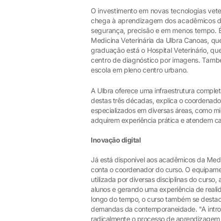
O investimento em novas tecnologias vet
chega à aprendizagem dos acadêmicos da
segurança, precisão e em menos tempo. É
Medicina Veterinária da Ulbra Canoas, qu
graduação está o Hospital Veterinário, qu
centro de diagnóstico por imagens. Tamb
escola em pleno centro urbano.
A Ulbra oferece uma infraestrutura completa
destas três décadas, explica o coordenador
especializados em diversas áreas, como mi
adquirem experiência prática e atendem cas
Inovação digital
Já está disponível aos acadêmicos da Medi
conta o coordenador do curso. O equipame
utilizada por diversas disciplinas do curso,
alunos e gerando uma experiência de reali
longo do tempo, o curso também se desta
demandas da contemporaneidade. "A introd
radicalmente o processo de aprendizagem a