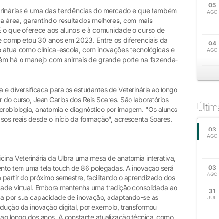
05
erinárias é uma das tendências do mercado e que também
AGO
 área, garantindo resultados melhores, com mais
 o que oferece aos alunos e à comunidade o curso de
e completou 30 anos em 2023. Entre os diferenciais da
04
e atua como clínica-escola, com inovações tecnológicas e
AGO
ém há o manejo com animais de grande porte na fazenda-
 e diversificada para os estudantes de Veterinária ao longo
 do curso, Jean Carlos dos Reis Soares. São laboratórios
Últi
crobiologia, anatomia e diagnóstico por imagem. "Os alunos
os reais desde o início da formação", acrescenta Soares.
03
AGO
cina Veterinária da Ulbra uma mesa de anatomia interativa,
nto tem uma tela touch de 86 polegadas. A inovação será
03
AGO
 a partir do próximo semestre, facilitando o aprendizado dos
dade virtual. Embora mantenha uma tradição consolidada ao
31
ca por sua capacidade de inovação, adaptando-se às
JUL
ução da inovação digital, por exemplo, transformou
o longo dos anos. A constante atualização técnica, como