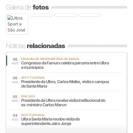
Galeria de
fotos
Notícias
relacionadas
06
CRIAÇÃO DE OBSERVATÓRIO DE DADOS
Congresso da Famurs celebra parceria entre Ulbra
AGO
e municípios
06
INSTITUCIONAL
Presidente da Ulbra, Carlos Melke, visita o campus
AGO
de Santa Maria
05
DIÁLOGO
Presidente da Ulbra recebe visita institucional do
AGO
ex-ministro Carlos Marun
04
INSTITUCIONAL
Ulbra Santa Maria recebe visita do
AGO
superintendente Jairo Jorge