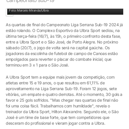
Ulbra Sport e São José
Foto: Marcelo Miranda/Ulbra
As quartas de final do Campeonato Liga Serrana Sub-19 2024 já
estão rolando. O Complexo Esportivo da Ulbra Sport sediou, na
última terça-feira (16/7), às 15h, o primeiro confronto desta fase,
entre a Ulbra Sport e o São José, de Porto Alegre. No próximo
sábado (20/7), o jogo de volta será na capital gaúcha. Os
jogadores da escolinha de futebol de campo de Canoas estão
empolgados para reverter o placar do combate inicial, que
terminou em 3 x 1 para o São José.
A Ulbra Sport tem a equipe mais jovem da competição, com
atletas entre 15 e 19 anos, o que resultou em 61,11% de
aproveitamento na Liga Serrana Sub-19. Foram 12 jogos, sete
vitórias, um empate e quatro derrotas. Até o momento, 30 gols a
favor e 25 gols sofridos. "Mas chegar nas quartas de final não
foi uma coisa fácil. Trabalhamos com humildade", revela o
treinador da Ulbra Sport, Hilton Alexandre. Segundo ele, o São
José é um time de base forte, que tem competidores que
desceram do profissional e vieram jogar contra a Ulbra.