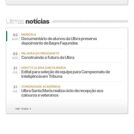
Últimas
notícias
03
MEMÓRIA
Documentário de alunos da Ulbra preserva
AGO
depoimento de Bagre Fagundes
03
PALAVRA DO PRESIDENTE
Construindo o futuro da Ulbra
AGO
31
DIREITO ULBRA SANTA MARIA
Edital para seleção de equipe para Campeonato de
JUL
Inteligência em Tribuna
31
COMUNIDADE ACADÊMICA
Ulbra Santa Maria realiza ciclo de recepção aos
JUL
calouros e veteranos
ver mais »