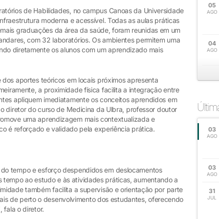
05
ratórios de Habilidades, no campus Canoas da Universidade
AGO
infraestrutura moderna e acessível. Todas as aulas práticas
emais graduações da área da saúde, foram reunidas em um
 andares, com 32 laboratórios. Os ambientes permitem uma
04
ando diretamente os alunos com um aprendizado mais
AGO
e dos aportes teóricos em locais próximos apresenta
eiramente, a proximidade física facilita a integração entre
dantes apliquem imediatamente os conceitos aprendidos em
Últi
 o diretor do curso de Medicina da Ulbra, professor doutor
 promove uma aprendizagem mais contextualizada e
ico é reforçado e validado pela experiência prática.
03
AGO
03
o do tempo e esforço despendidos em deslocamentos
AGO
 tempo ao estudo e às atividades práticas, aumentando a
imidade também facilita a supervisão e orientação por parte
31
JUL
s de perto o desenvolvimento dos estudantes, oferecendo
fala o diretor.