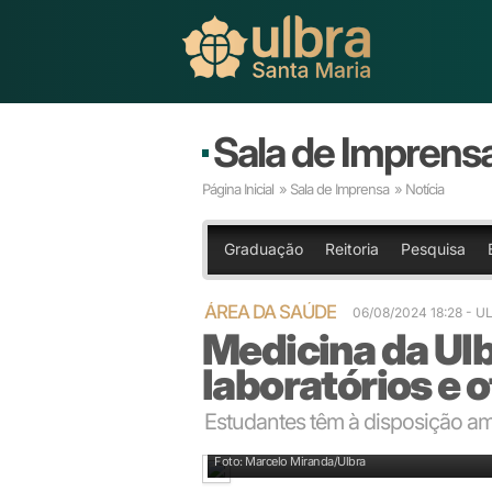
Sala de Imprens
Página Inicial
»
Sala de Imprensa
» Notícia
Graduação
Reitoria
Pesquisa
ÁREA DA SAÚDE
06/08/2024 18:28 - 
Medicina da Ul
laboratórios e 
Estudantes têm à disposição am
Aulas práticas: laboratório de anatomia
Foto: Marcelo Miranda/Ulbra