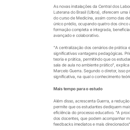
As novas instalações da Central dos Labo
Luterana do Brasil (Ulbra), oferecem uma 
do curso de Medicina, assim como das d
único prédio, ocupando quatro dos cinco
formação completa e integrada, benefici
avançado e colaborativo.
"A centralização dos cenários de prática 
significativas vantagens pedagógicas. Prim
teoria e prática, permitindo que os estu
sala de aula no ambiente prático", explica
Marcelo Guerra. Segundo o diretor, isso
significativa, na qual o conhecimento teór
Mais tempo para o estudo
Além disso, acrescenta Guerra, a reduçã
permite que os estudantes dediquem mais
eficiência do processo educativo. "A prox
dos docentes, que podem acompanhar mai
feedbacks imediatos e mais direcionados", 