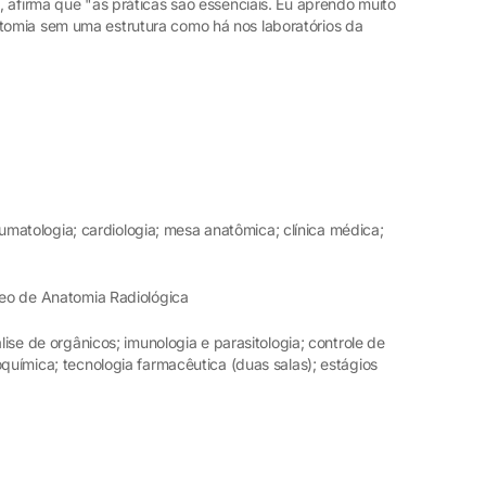
 afirma que "as práticas são essenciais. Eu aprendo muito
omia sem uma estrutura como há nos laboratórios da
traumatologia; cardiologia; mesa anatômica; clínica médica;
cleo de Anatomia Radiológica
lise de orgânicos; imunologia e parasitologia; controle de
oquímica; tecnologia farmacêutica (duas salas); estágios