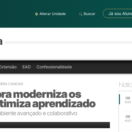
Já sou Alun
Alterar Unidade
Buscar
a
Extensão
EAD
Confessionalidade
Notíc
ULBRA CANOAS
bra moderniza os
06
otimiza aprendizado
AGO
biente avançado e colaborativo
06
AGO