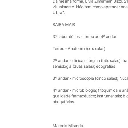
Da mesma forma, Lívia Zimerman Bizzi, 21,
visualmente. Não tem como aprender anat
Ulbra".
SAIBA MAIS
32 laboratórios - térreo ao 4º andar
Térreo - Anatomia (seis salas)
2º andar - clínica cirúrgica (três salas); 
semiologia (duas salas); ecografias
3º andar - microscopia (cinco salas); Nú
4º andar - microbiologia; fitoquímica e aná
qualidade farmacêutico; instrumentais; bi
obrigatórios.
Marcelo Miranda