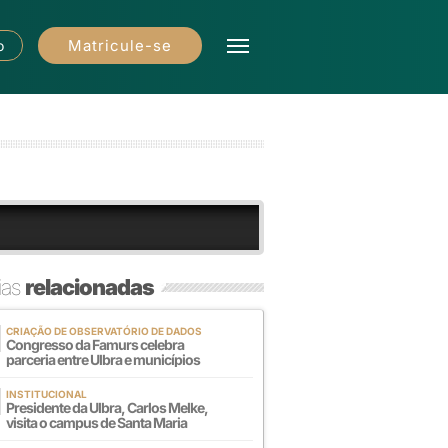
Matricule-se
o
ias
relacionadas
CRIAÇÃO DE OBSERVATÓRIO DE DADOS
Congresso da Famurs celebra
parceria entre Ulbra e municípios
INSTITUCIONAL
Presidente da Ulbra, Carlos Melke,
visita o campus de Santa Maria