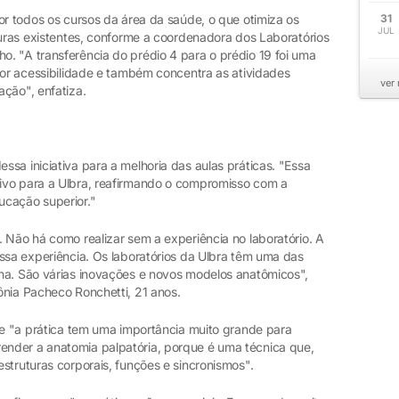
or todos os cursos da área da saúde, o que otimiza os
31
JUL
turas existentes, conforme a coordenadora dos Laboratórios
. "A transferência do prédio 4 para o prédio 19 foi uma
hor acessibilidade e também concentra as atividades
ver
ação", enfatiza.
sa iniciativa para a melhoria das aulas práticas. "Essa
ivo para a Ulbra, reafirmando o compromisso com a
ucação superior."
 Não há como realizar sem a experiência no laboratório. A
ssa experiência. Os laboratórios da Ulbra têm uma das
na. São várias inovações e novos modelos anatômicos",
ônia Pacheco Ronchetti, 21 anos.
ue "a prática tem uma importância muito grande para
nder a anatomia palpatória, porque é uma técnica que,
struturas corporais, funções e sincronismos".