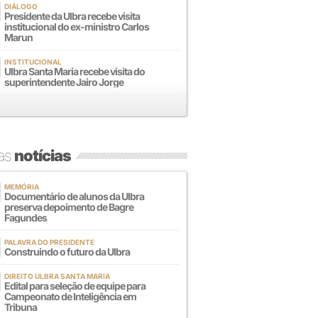
DIÁLOGO
Presidente da Ulbra recebe visita
institucional do ex-ministro Carlos
Marun
INSTITUCIONAL
Ulbra Santa Maria recebe visita do
superintendente Jairo Jorge
mas
notícias
MEMÓRIA
Documentário de alunos da Ulbra
preserva depoimento de Bagre
Fagundes
PALAVRA DO PRESIDENTE
Construindo o futuro da Ulbra
DIREITO ULBRA SANTA MARIA
Edital para seleção de equipe para
Campeonato de Inteligência em
Tribuna