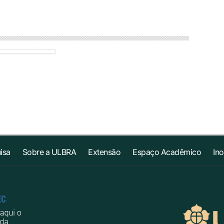
isa
Sobre a ULBRA
Extensão
Espaço Acadêmico
In