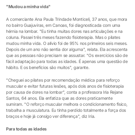
"Mudou a minha vida"
A comerciante Ana Paula Trindade Monticeli, 37 anos, que mora
no bairro Guajuviras, em Canoas, foi diagnosticada com uma
hérnia na lombar. "Eu tinha muitas dores nas articulações e na
coluna. Passei três meses fazendo fisioterapia. Mas o pilates
mudou minha vida. O alívio foi de 95% nos primeiros seis meses.
Depois de um ano não sentia dor alguma", relata. Ela acrescenta
que as pessoas não precisam se assustar. "Os exercícios são de
fácil adaptação para todas as idades. É apenas uma questão de
hábito. E os benefícios são muitos", garante.
"Cheguei ao pilates por recomendação médica para reforço
muscular e evitar futuras lesões, após dois anos de fisioterapia
por causa de dores na lombar", conta a professora Iria Rejane
Santos, 64 anos. Ela enfatiza que as dores praticamente
sumiram. "O reforço muscular melhora o condicionamento físico,
trabalha a musculatura. Eu tinha perdido totalmente a força dos
braços e hoje já consigo ver diferença", diz Iria.
Para todas as idades