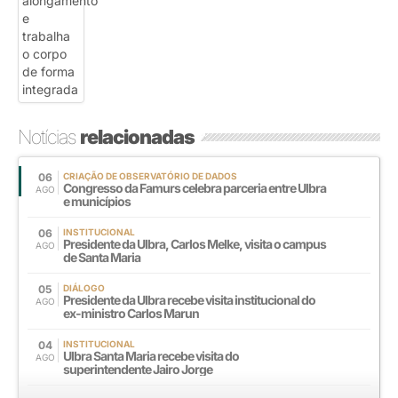
Notícias
relacionadas
06
CRIAÇÃO DE OBSERVATÓRIO DE DADOS
Congresso da Famurs celebra parceria entre Ulbra
AGO
e municípios
06
INSTITUCIONAL
Presidente da Ulbra, Carlos Melke, visita o campus
AGO
de Santa Maria
05
DIÁLOGO
Presidente da Ulbra recebe visita institucional do
AGO
ex-ministro Carlos Marun
04
INSTITUCIONAL
Ulbra Santa Maria recebe visita do
AGO
superintendente Jairo Jorge