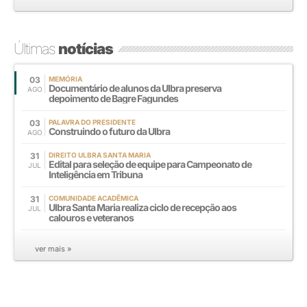
Últimas
notícias
03
MEMÓRIA
Documentário de alunos da Ulbra preserva
AGO
depoimento de Bagre Fagundes
03
PALAVRA DO PRESIDENTE
Construindo o futuro da Ulbra
AGO
31
DIREITO ULBRA SANTA MARIA
Edital para seleção de equipe para Campeonato de
JUL
Inteligência em Tribuna
31
COMUNIDADE ACADÊMICA
Ulbra Santa Maria realiza ciclo de recepção aos
JUL
calouros e veteranos
ver mais »