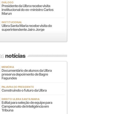
DIÁLOGO
Presidente da Ulbra recebe visita
institucional do ex-ministro Carlos
Marun
INSTITUCIONAL
Ulbra Santa Maria recebe visita do
superintendente Jairo Jorge
mas
notícias
MEMÓRIA
Documentário de alunos da Ulbra
preserva depoimento de Bagre
Fagundes
PALAVRA DO PRESIDENTE
Construindo o futuro da Ulbra
DIREITO ULBRA SANTA MARIA
Edital para seleção de equipe para
Campeonato de Inteligência em
Tribuna