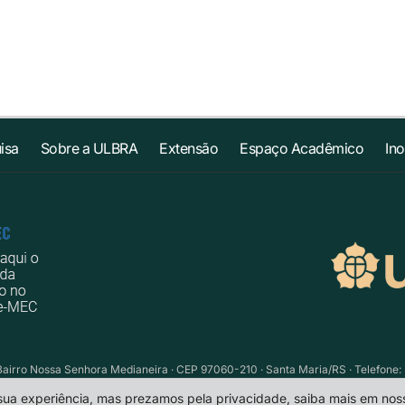
isa
Sobre a ULBRA
Extensão
Espaço Acadêmico
In
Bairro Nossa Senhora Medianeira · CEP 97060-210 · Santa Maria/RS · Telefone: 
 sua experiência, mas prezamos pela privacidade, saiba mais em no