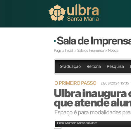
Sala de Imprens
Página Inicial
»
Sala de Imprensa
» Notícia
Graduação
Reitoria
Pesquisa
O PRIMEIRO PASSO
21/08/2024 15:3
Ulbra inaugura 
que atende alun
Espaço é para modalidades pres
Autoridades acadêmicas no momento da inauguraç
Foto: Marcelo Miranda/Ulbra