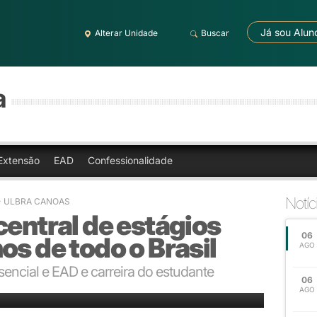
Já sou Alun
Alterar Unidade
Buscar
a
Extensão
EAD
Confessionalidade
Notíc
5 - ULBRA CANOAS
central de estágios
06
os de todo o Brasil
AGO
encial e EAD e carreira do estudante
06
ão
AGO