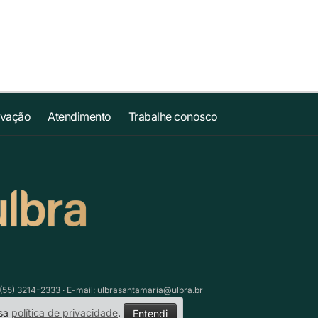
ovação
Atendimento
Trabalhe conosco
(55) 3214-2333 · E-mail:
ulbrasantamaria@ulbra.br
ssa
política de privacidade
.
Entendi