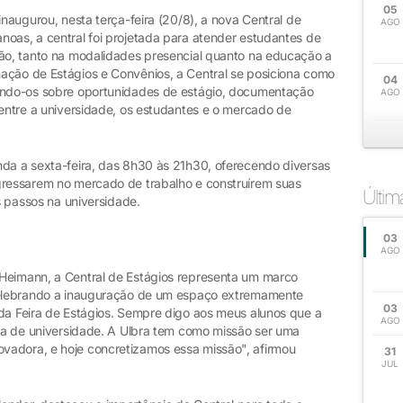
05
inaugurou, nesta terça-feira (20/8), a nova Central de
AGO
noas, a central foi projetada para atender estudantes de
ção, tanto na modalidades presencial quanto na educação a
ação de Estágios e Convênios, a Central se posiciona como
04
tando-os sobre oportunidades de estágio, documentação
AGO
 entre a universidade, os estudantes e o mercado de
nda a sexta-feira, das 8h30 às 21h30, oferecendo diversas
gressarem no mercado de trabalho e construírem suas
Últi
os passos na universidade.
03
AGO
 Heimann, a Central de Estágios representa um marco
 celebrando a inauguração de um espaço extremamente
03
 da Feira de Estágios. Sempre digo aos meus alunos que a
AGO
dia de universidade. A Ulbra tem como missão ser uma
vadora, e hoje concretizamos essa missão", afirmou
31
JUL