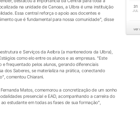
ender, destacou a importância da Central para toda a
alizada na unidade de Canoas, a Ulbra é uma instituição
31
JUL
lidade. Essa central reforça o apoio aos docentes e
lhimento que é fundamental para nossa comunidade", disse
ver
aestrutura e Serviços da Aelbra (a mantenedora da Ulbra),
 Estágios como elo entre os alunos e as empresas. "Este
do e frequentado pelos alunos, gerando diferenciais
sa dos Saberes, se materializa na prática, conectando
o", comentou Chiarani.
, Fernanda Matos, comemorou a concretização de um sonho
s modalidades presencial e EAD, acompanhando a carreira do
io ao estudante em todas as fases de sua formação",