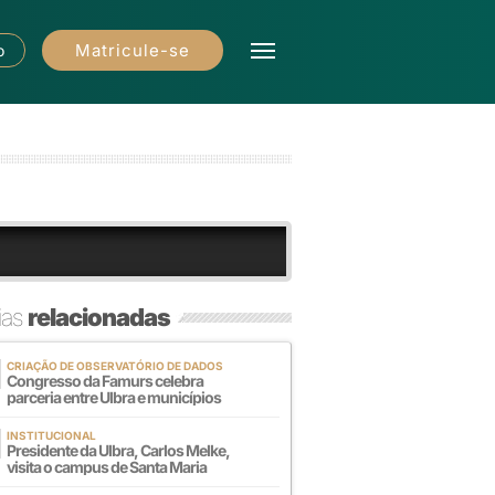
Matricule-se
o
ias
relacionadas
CRIAÇÃO DE OBSERVATÓRIO DE DADOS
Congresso da Famurs celebra
parceria entre Ulbra e municípios
INSTITUCIONAL
Presidente da Ulbra, Carlos Melke,
visita o campus de Santa Maria