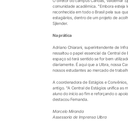
O diretor do campus Canoas, Valdemar Sjl
comunidade acadêmica. "Embora esteja loc
reconhecida em todo o Brasil pela sua qua
estagiários, dentro de um projeto de aco
Sjlender.
Na prática
Adriano Chiarani, superintendente de Infr
ressaltou o papel essencial da Central de
espaço só terá sentido se for bem utiliza
diariamente. É aqui que a Ulbra, nossa Ca
nossos estudantes ao mercado de trabalh
A coordenadora de Estágios e Convênios
antigo. "A Central de Estágios unifica a
aluno do início ao fim e reforçando o apo
destacou Fernanda.
Marcelo Miranda
Assessoria de Imprensa Ulbra