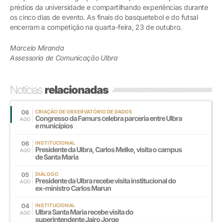
prédios da universidade e compartilhando experiências durante
os cinco dias de evento. As finais do basquetebol e do futsal
encerram a competição na quarta-feira, 23 de outubro.
Marcelo Miranda
Assessoria de Comunicação Ulbra
Notícias
relacionadas
06
CRIAÇÃO DE OBSERVATÓRIO DE DADOS
Congresso da Famurs celebra parceria entre Ulbra
AGO
e municípios
06
INSTITUCIONAL
Presidente da Ulbra, Carlos Melke, visita o campus
AGO
de Santa Maria
05
DIÁLOGO
Presidente da Ulbra recebe visita institucional do
AGO
ex-ministro Carlos Marun
04
INSTITUCIONAL
Ulbra Santa Maria recebe visita do
AGO
superintendente Jairo Jorge