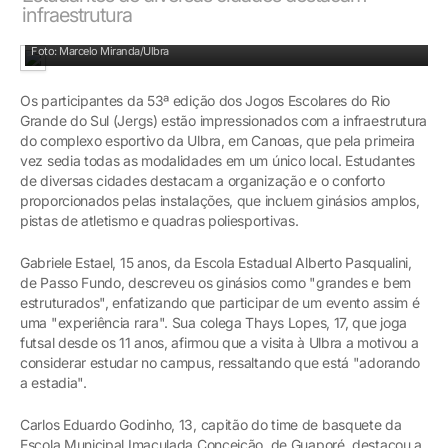
infraestrutura
Competição envolve cerca de 2,3 mil atletas de várias cidades do RS
Foto: Marcelo Miranda/Ulbra
Os participantes da 53ª edição dos Jogos Escolares do Rio
Grande do Sul (Jergs) estão impressionados com a infraestrutura
do complexo esportivo da Ulbra, em Canoas, que pela primeira
vez sedia todas as modalidades em um único local. Estudantes
de diversas cidades destacam a organização e o conforto
proporcionados pelas instalações, que incluem ginásios amplos,
pistas de atletismo e quadras poliesportivas.
Gabriele Estael, 15 anos, da Escola Estadual Alberto Pasqualini,
de Passo Fundo, descreveu os ginásios como "grandes e bem
estruturados", enfatizando que participar de um evento assim é
uma "experiência rara". Sua colega Thays Lopes, 17, que joga
futsal desde os 11 anos, afirmou que a visita à Ulbra a motivou a
considerar estudar no campus, ressaltando que está "adorando
a estadia".
Carlos Eduardo Godinho, 13, capitão do time de basquete da
Escola Municipal Imaculada Conceição, de Guaporé, destacou a