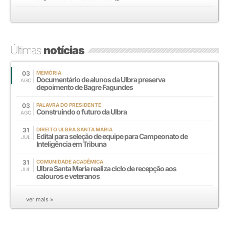
Últimas
notícias
03
MEMÓRIA
Documentário de alunos da Ulbra preserva
AGO
depoimento de Bagre Fagundes
03
PALAVRA DO PRESIDENTE
Construindo o futuro da Ulbra
AGO
31
DIREITO ULBRA SANTA MARIA
Edital para seleção de equipe para Campeonato de
JUL
Inteligência em Tribuna
31
COMUNIDADE ACADÊMICA
Ulbra Santa Maria realiza ciclo de recepção aos
JUL
calouros e veteranos
ver mais »