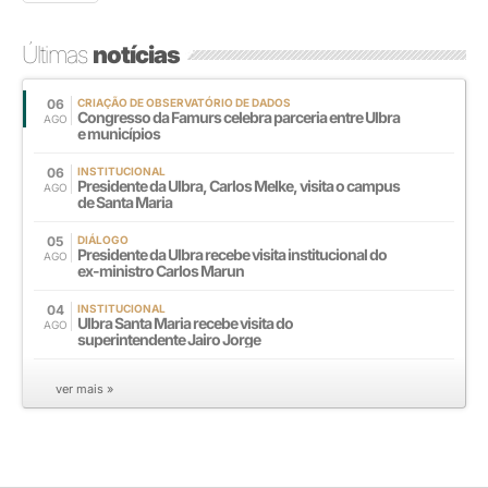
Últimas
notícias
06
CRIAÇÃO DE OBSERVATÓRIO DE DADOS
Congresso da Famurs celebra parceria entre Ulbra
AGO
e municípios
06
INSTITUCIONAL
Presidente da Ulbra, Carlos Melke, visita o campus
AGO
de Santa Maria
05
DIÁLOGO
Presidente da Ulbra recebe visita institucional do
AGO
ex-ministro Carlos Marun
04
INSTITUCIONAL
Ulbra Santa Maria recebe visita do
AGO
superintendente Jairo Jorge
ver mais »