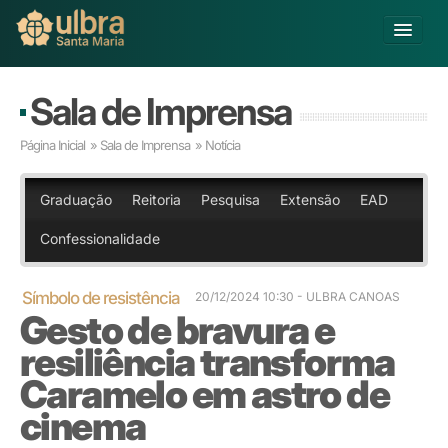
Alterar Unidade
Sala de Imprensa
Buscar
Página Inicial
»
Sala de Imprensa
» Notícia
Já sou Aluno
Matricule-se
Graduação
Reitoria
Pesquisa
Extensão
EAD
Confessionalidade
Educação Básica
Graduação
Pós-graduação
Símbolo de resistência
20/12/2024 10:30 - ULBRA CANOAS
Gesto de bravura e
Educação a Distância
Pesquisa
resiliência transforma
Extensão
Caramelo em astro de
Infraestrutura e Serviços
cinema
Inovação
Sobre a ULBRA