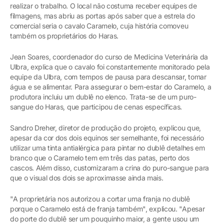
realizar o trabalho. O local não costuma receber equipes de
filmagens, mas abriu as portas após saber que a estrela do
comercial seria o cavalo Caramelo, cuja história comoveu
também os proprietários do Haras.
Jean Soares, coordenador do curso de Medicina Veterinária da
Ulbra, explica que o cavalo foi constantemente monitorado pela
equipe da Ulbra, com tempos de pausa para descansar, tomar
água e se alimentar. Para assegurar o bem-estar do Caramelo, a
produtora incluiu um dublê no elenco. Trata-se de um puro-
sangue do Haras, que participou de cenas específicas.
Sandro Dreher, diretor de produção do projeto, explicou que,
apesar da cor dos dois equinos ser semelhante, foi necessário
utilizar uma tinta antialérgica para pintar no dublê detalhes em
branco que o Caramelo tem em três das patas, perto dos
cascos. Além disso, customizaram a crina do puro-sangue para
que o visual dos dois se aproximasse ainda mais.
"A proprietária nos autorizou a cortar uma franja no dublê
porque o Caramelo está de franja também", explicou. "Apesar
do porte do dublê ser um pouquinho maior, a gente usou um