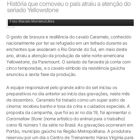
História que comoveu o país atraiu a atenção do
seriado Yellowstone
Caramelo no set de gravação
Foto: Marcelo Monteiro/Ulbra
O gesto de bravura e resiliência do cavalo Caramelo, conhecido
nacionalmente por ter se refugiado em um telhado durante as
enchentes que assolaram o Rio Grande do Sul, em maio deste
ano, atraiu a atenção da produção da série norte-americana
Yellowstone, da Paramount. O seriado de faroeste já conta com
cinco temporadas, e o cavalo-símbolo da resistência gaúcha
anunciou a sexta fase da produção.
A equipe responsável pelo grande astro do set iniciou os
preparativos no dia anterior ao início das gravações, neste mês
de dezembro. Caramelo foi tratado como um super astro de
cinema: recebeu banho e tosa da crina e cuidados especiais. A
proposta da campanha, que foi ao ar no dia 19, foi apresentar o
Caramellow Stone
(nome artístico do animal para o trabalho)
como fã número 1 da série no Brasil. As gravações ocorreram em
Portão, município gaúcho na Região Metropolitana. A produtora
reservou por um dia o Centro de Treinamento Haras Virgínia para