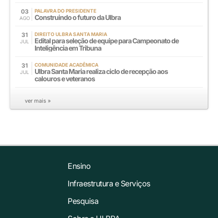
03
PALAVRA DO PRESIDENTE
Construindo o futuro da Ulbra
AGO
31
DIREITO ULBRA SANTA MARIA
Edital para seleção de equipe para Campeonato de
JUL
Inteligência em Tribuna
31
COMUNIDADE ACADÊMICA
Ulbra Santa Maria realiza ciclo de recepção aos
JUL
calouros e veteranos
ver mais »
Ensino
Infraestrutura e Serviços
Pesquisa