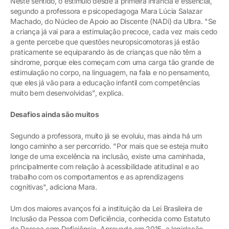
Neste sentido, o estímulo desde a primeira infância é essencial,
segundo a professora e psicopedagoga Mara Lúcia Salazar
Machado, do Núcleo de Apoio ao Discente (NADi) da Ulbra. "Se
a criança já vai para a estimulação precoce, cada vez mais cedo
a gente percebe que questões neuropsicomotoras já estão
praticamente se equiparando às de crianças que não têm a
síndrome, porque eles começam com uma carga tão grande de
estimulação no corpo, na linguagem, na fala e no pensamento,
que eles já vão para a educação infantil com competências
muito bem desenvolvidas", explica.
Desafios ainda são muitos
Segundo a professora, muito já se evoluiu, mas ainda há um
longo caminho a ser percorrido. "Por mais que se esteja muito
longe de uma excelência na inclusão, existe uma caminhada,
principalmente com relação à acessibilidade atitudinal e ao
trabalho com os comportamentos e as aprendizagens
cognitivas", adiciona Mara.
Um dos maiores avanços foi a instituição da Lei Brasileira de
Inclusão da Pessoa com Deficiência, conhecida como Estatuto
da Pessoa com Deficiência. Aprovada em 2015, a legislação