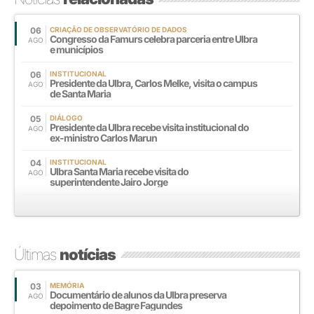
06
CRIAÇÃO DE OBSERVATÓRIO DE DADOS
Congresso da Famurs celebra parceria entre Ulbra
AGO
e municípios
06
INSTITUCIONAL
Presidente da Ulbra, Carlos Melke, visita o campus
AGO
de Santa Maria
05
DIÁLOGO
Presidente da Ulbra recebe visita institucional do
AGO
ex-ministro Carlos Marun
04
INSTITUCIONAL
Ulbra Santa Maria recebe visita do
AGO
superintendente Jairo Jorge
Últimas
notícias
03
MEMÓRIA
Documentário de alunos da Ulbra preserva
AGO
depoimento de Bagre Fagundes