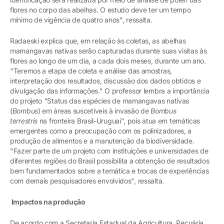
flores no corpo das abelhas. O estudo deve ter um tempo
mínimo de vigência de quatro anos", ressalta.
Radaeski explica que, em relação às coletas, as abelhas
mamangavas nativas serão capturadas durante suas visitas às
flores ao longo de um dia, a cada dois meses, durante um ano.
"Teremos a etapa de coleta e análise das amostras,
interpretação dos resultados, discussão dos dados obtidos e
divulgação das informações." O professor lembra a importância
do projeto
"
Status das espécies de mamangavas nativas
(
Bombus
) em áreas suscetíveis à invasão de
Bombus
terrestris
na fronteira Brasil-Uruguai", pois atua em temáticas
emergentes como a preocupação com os polinizadores, a
produção de alimentos e a manutenção da biodiversidade.
"Fazer parte de um projeto com instituições e universidades de
diferentes regiões do Brasil possibilita a obtenção de resultados
bem fundamentados sobre a temática e trocas de experiências
com demais pesquisadores envolvidos", ressalta.
Impactos na produção
De acordo com a Secretaria Estadual da Agricultura, Pecuária,