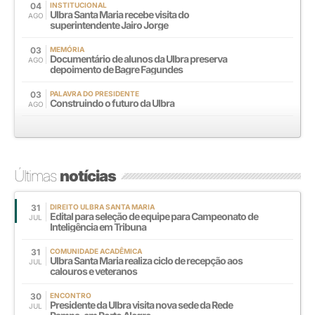
04
INSTITUCIONAL
Ulbra Santa Maria recebe visita do
AGO
superintendente Jairo Jorge
03
MEMÓRIA
Documentário de alunos da Ulbra preserva
AGO
depoimento de Bagre Fagundes
03
PALAVRA DO PRESIDENTE
Construindo o futuro da Ulbra
AGO
Últimas
notícias
31
DIREITO ULBRA SANTA MARIA
Edital para seleção de equipe para Campeonato de
JUL
Inteligência em Tribuna
31
COMUNIDADE ACADÊMICA
Ulbra Santa Maria realiza ciclo de recepção aos
JUL
calouros e veteranos
30
ENCONTRO
Presidente da Ulbra visita nova sede da Rede
JUL