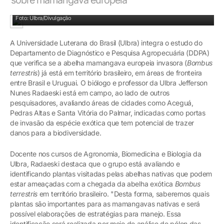
Biólogo e professor da Ulbra Jefferson Nunes Radaeski está em campo
Foto: Ulbra/Divulgação
A Universidade Luterana do Brasil (Ulbra) integra o estudo do
Departamento de Diagnóstico e Pesquisa Agropecuária (DDPA)
que verifica se a abelha mamangava europeia invasora (
Bombus
terrestris
) já está em território brasileiro, em áreas de fronteira
entre Brasil e Uruguai. O biólogo e professor da Ulbra Jefferson
Nunes Radaeski está em campo, ao lado de outros
pesquisadores, avaliando áreas de cidades como Aceguá,
Pedras Altas e Santa Vitória do Palmar, indicadas como portas
de invasão da espécie exótica que tem potencial de trazer
danos para a biodiversidade.
Docente nos cursos de Agronomia, Biomedicina e Biologia da
Ulbra, Radaeski destaca que o grupo está avaliando e
identificando plantas visitadas pelas abelhas nativas que podem
estar ameaçadas com a chegada da abelha exótica
Bombus
terrestris
em território brasileiro. "Desta forma, saberemos quais
plantas são importantes para as mamangavas nativas e será
possível elaborações de estratégias para manejo. Essa
identificação será realizada por meio de análise de pólen das