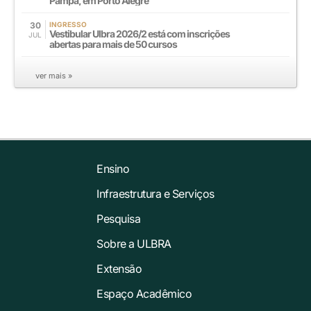
Pampa, em Porto Alegre
30
INGRESSO
Vestibular Ulbra 2026/2 está com inscrições
JUL
abertas para mais de 50 cursos
ver mais »
Ensino
Infraestrutura e Serviços
Pesquisa
Sobre a ULBRA
Extensão
Espaço Acadêmico