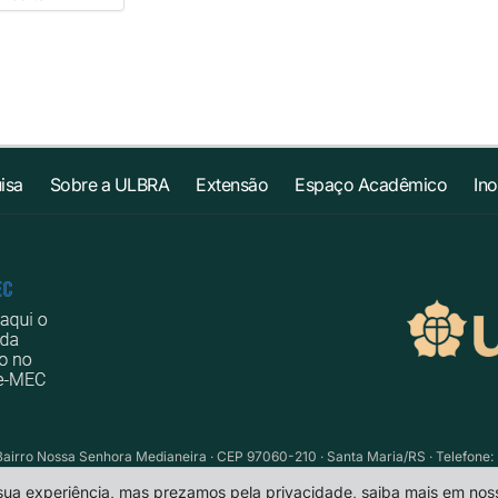
isa
Sobre a ULBRA
Extensão
Espaço Acadêmico
In
Bairro Nossa Senhora Medianeira · CEP 97060-210 · Santa Maria/RS · Telefone: 
 sua experiência, mas prezamos pela privacidade, saiba mais em no