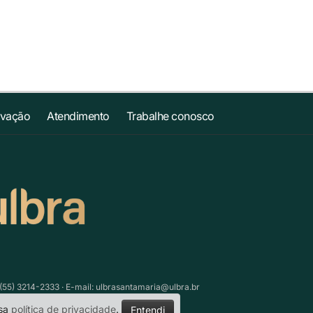
ovação
Atendimento
Trabalhe conosco
(55) 3214-2333 · E-mail:
ulbrasantamaria@ulbra.br
ssa
política de privacidade
.
Entendi