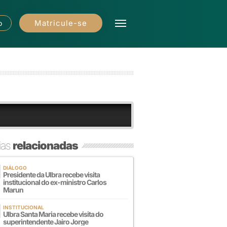
Matricule-se
o
ias
relacionadas
DIÁLOGO
Presidente da Ulbra recebe visita
institucional do ex-ministro Carlos
Marun
INSTITUCIONAL
Ulbra Santa Maria recebe visita do
superintendente Jairo Jorge