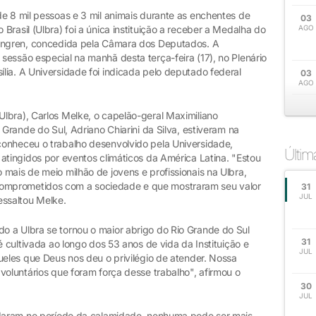
de 8 mil pessoas e 3 mil animais durante as enchentes de
03
rasil (Ulbra) foi a única instituição a receber a Medalha do
AGO
Vingren, concedida pela Câmara dos Deputados. A
essão especial na manhã desta terça-feira (17), no Plenário
lia. A Universidade foi indicada pelo deputado federal
03
AGO
lbra), Carlos Melke, o capelão-geral Maximiliano
 Grande do Sul, Adriano Chiarini da Silva, estiveram na
conheceu o trabalho desenvolvido pela Universidade,
Últi
atingidos por eventos climáticos da América Latina. "Estou
mais de meio milhão de jovens e profissionais na Ulbra,
omprometidos com a sociedade e que mostraram seu valor
31
JUL
essaltou Melke.
 a Ulbra se tornou o maior abrigo do Rio Grande do Sul
31
é cultivada ao longo dos 53 anos de vida da Instituição e
JUL
ueles que Deus nos deu o privilégio de atender. Nossa
voluntários que foram força desse trabalho", afirmou o
30
JUL
judaram no período da calamidade, nenhuma pode ser mais