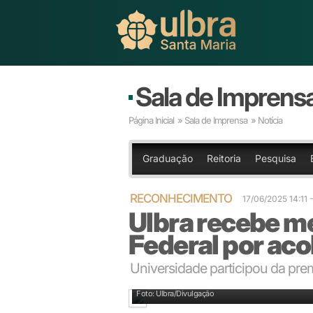
Sala de Imprens
Página Inicial
»
Sala de Imprensa
» Notícia
Graduação
Reitoria
Pesquisa
RECONHECIMENTO
17/06/2025 14:11
Ulbra recebe m
Federal por ac
Universidade participou da prem
Presidente da Aelbra, Carlos Melke, recebeu a meda
Foto: Ulbra/Divulgação