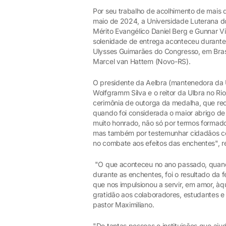
Por seu trabalho de acolhimento de mais 
maio de 2024, a Universidade Luterana do B
Mérito Evangélico Daniel Berg e Gunnar 
solenidade de entrega aconteceu durante s
Ulysses Guimarães do Congresso, em Brasí
Marcel van Hattem (Novo-RS).
O presidente da Aelbra (mantenedora da U
Wolfgramm Silva e o reitor da Ulbra no Rio
cerimônia de outorga da medalha, que re
quando foi considerada o maior abrigo de 
muito honrado, não só por termos formado 
mas também por testemunhar cidadãos c
no combate aos efeitos das enchentes", r
"O que aconteceu no ano passado, quando
durante as enchentes, foi o resultado da f
que nos impulsionou a servir, em amor, àq
gratidão aos colaboradores, estudantes e 
pastor Maximiliano.
"De tantas pessoas e instituições que a