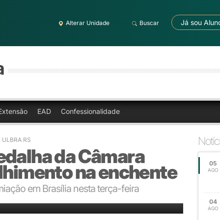
Já sou Alun
Alterar Unidade
Buscar
a
Extensão
EAD
Confessionalidade
Notíc
 - ULBRA RS
edalha da Câmara
05
olhimento na enchente
AGO
iação em Brasília nesta terça-feira
lha do deputado Marcel van Hattem
04
AGO