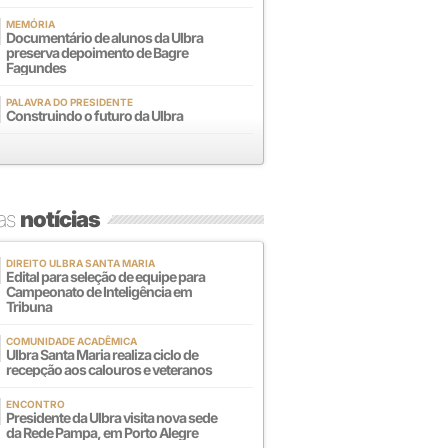
MEMÓRIA
Documentário de alunos da Ulbra
preserva depoimento de Bagre
Fagundes
PALAVRA DO PRESIDENTE
Construindo o futuro da Ulbra
mas
notícias
DIREITO ULBRA SANTA MARIA
Edital para seleção de equipe para
Campeonato de Inteligência em
Tribuna
COMUNIDADE ACADÊMICA
Ulbra Santa Maria realiza ciclo de
recepção aos calouros e veteranos
ENCONTRO
Presidente da Ulbra visita nova sede
da Rede Pampa, em Porto Alegre