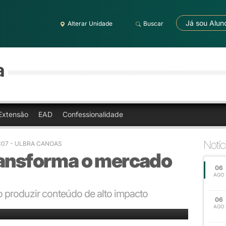
Já sou Alun
Alterar Unidade
Buscar
a
Extensão
EAD
Confessionalidade
Notíc
1:07 - ULBRA CANOAS
ransforma o mercado
06
AGO
o produzir conteúdo de alto impacto
06
 frente do mercado digital
AGO