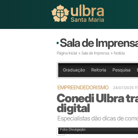
Sala de Imprens
Página Inicial
»
Sala de Imprensa
» Notícia
Graduação
Reitoria
Pesquisa
EMPREENDEDORISMO
24/07/2025 1
Conedi Ulbra t
digital
Especialistas dão dicas de com
Conedi Ulbra traz especialistas que estão na linha de
Foto: Divulgação