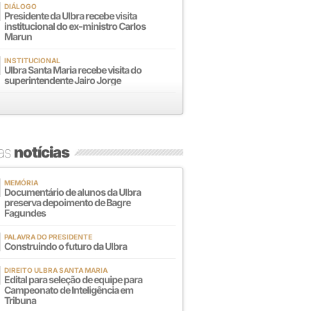
DIÁLOGO
Presidente da Ulbra recebe visita
institucional do ex-ministro Carlos
Marun
INSTITUCIONAL
Ulbra Santa Maria recebe visita do
superintendente Jairo Jorge
mas
notícias
MEMÓRIA
Documentário de alunos da Ulbra
preserva depoimento de Bagre
Fagundes
PALAVRA DO PRESIDENTE
Construindo o futuro da Ulbra
DIREITO ULBRA SANTA MARIA
Edital para seleção de equipe para
Campeonato de Inteligência em
Tribuna