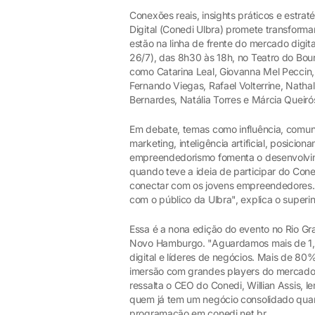
Conexões reais, insights práticos e est
Digital (Conedi Ulbra) promete transform
estão na linha de frente do mercado digit
26/7), das 8h30 às 18h, no Teatro do Bou
como Catarina Leal, Giovanna Mel Peccin, 
Fernando Viegas, Rafael Volterrine, Nathal
Bernardes, Natália Torres e Márcia Queirós
Em debate, temas como influência, comun
marketing, inteligência artificial, posicion
empreendedorismo fomenta o desenvolvime
quando teve a ideia de participar do Cone
conectar com os jovens empreendedores.
com o público da Ulbra", explica o superin
Essa é a nona edição do evento no Rio Gr
Novo Hamburgo. "Aguardamos mais de 1,5 
digital e líderes de negócios. Mais de 8
imersão com grandes players do mercado q
ressalta o CEO do Conedi, Willian Assis,
quem já tem um negócio consolidado qua
programação em conedi.net.br