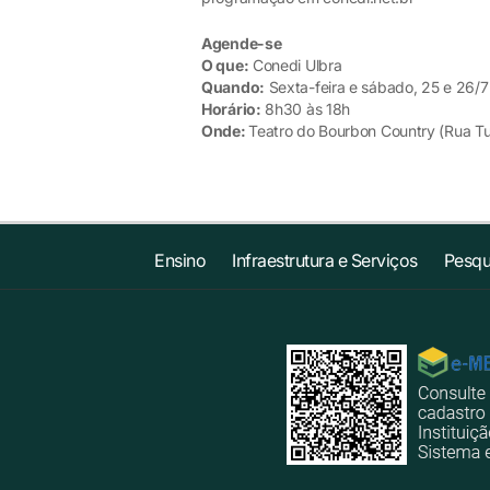
Agende-se
O que:
Conedi Ulbra
Quando:
Sexta-feira e sábado, 25 e 26/7
Horário:
8h30 às 18h
Onde:
Teatro do Bourbon Country (Rua Tul
Ensino
Infraestrutura e Serviços
Pesqu