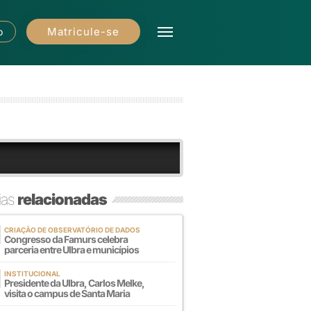
Matricule-se
o
ias
relacionadas
CRIAÇÃO DE OBSERVATÓRIO DE DADOS
Congresso da Famurs celebra
parceria entre Ulbra e municípios
INSTITUCIONAL
Presidente da Ulbra, Carlos Melke,
visita o campus de Santa Maria