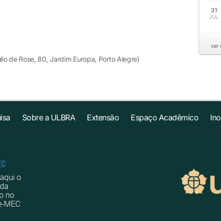
31
JUL
ver
io de Rose, 80, Jardim Europa, Porto Alegre)
isa
Sobre a ULBRA
Extensão
Espaço Acadêmico
In