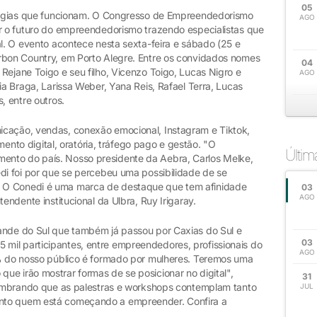
05
ratégias que funcionam. O Congresso de Empreendedorismo
AGO
ar o futuro do empreendedorismo trazendo especialistas que
al. O evento acontece nesta sexta-feira e sábado (25 e
rbon Country, em Porto Alegre. Entre os convidados nomes
04
Rejane Toigo e seu filho, Vicenzo Toigo, Lucas Nigro e
AGO
ia Braga, Larissa Weber, Yana Reis, Rafael Terra, Lucas
, entre outros.
icação, vendas, conexão emocional, Instagram e Tiktok,
amento digital, oratória, tráfego pago e gestão. "O
Últi
nto do país. Nosso presidente da Aebra, Carlos Melke,
di foi por que se percebeu uma possibilidade de se
 O Conedi é uma marca de destaque que tem afinidade
03
AGO
tendente institucional da Ulbra, Ruy Irigaray.
ande do Sul que também já passou por Caxias do Sul e
03
mil participantes, entre empreendedores, profissionais do
AGO
0% do nosso público é formado por mulheres. Teremos uma
ue irão mostrar formas de se posicionar no digital",
31
 lembrando que as palestras e workshops contemplam tanto
JUL
nto quem está começando a empreender. Confira a