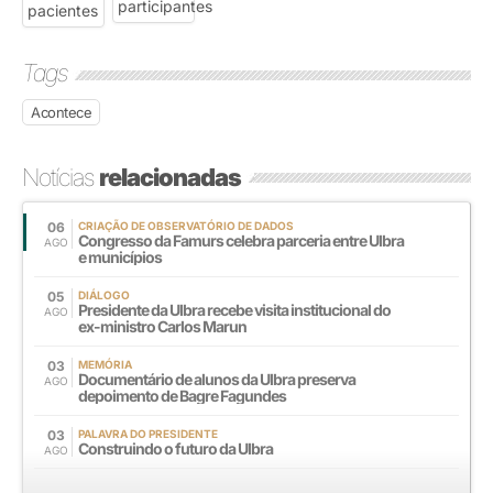
Tags
Acontece
Notícias
relacionadas
06
CRIAÇÃO DE OBSERVATÓRIO DE DADOS
Congresso da Famurs celebra parceria entre Ulbra
AGO
e municípios
05
DIÁLOGO
Presidente da Ulbra recebe visita institucional do
AGO
ex-ministro Carlos Marun
03
MEMÓRIA
Documentário de alunos da Ulbra preserva
AGO
depoimento de Bagre Fagundes
03
PALAVRA DO PRESIDENTE
Construindo o futuro da Ulbra
AGO