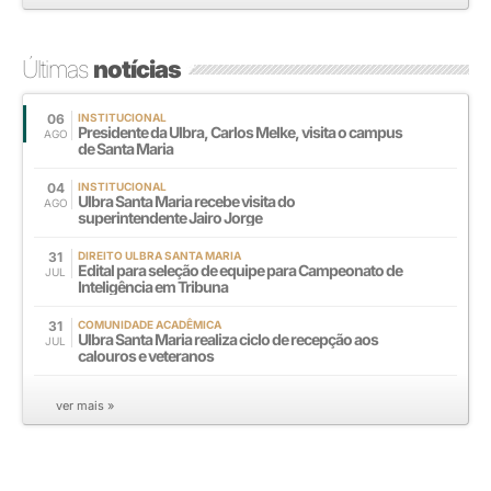
Últimas
notícias
06
INSTITUCIONAL
Presidente da Ulbra, Carlos Melke, visita o campus
AGO
de Santa Maria
04
INSTITUCIONAL
Ulbra Santa Maria recebe visita do
AGO
superintendente Jairo Jorge
31
DIREITO ULBRA SANTA MARIA
Edital para seleção de equipe para Campeonato de
JUL
Inteligência em Tribuna
31
COMUNIDADE ACADÊMICA
Ulbra Santa Maria realiza ciclo de recepção aos
JUL
calouros e veteranos
ver mais »