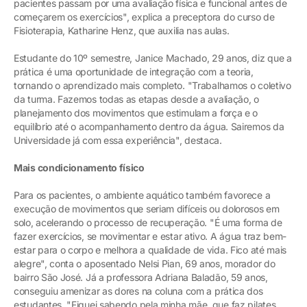
pacientes passam por uma avaliação física e funcional antes de
começarem os exercícios", explica a preceptora do curso de
Fisioterapia, Katharine Henz, que auxilia nas aulas.
Estudante do 10º semestre, Janice Machado, 29 anos, diz que a
prática é uma oportunidade de integração com a teoria,
tornando o aprendizado mais completo. "Trabalhamos o coletivo
da turma. Fazemos todas as etapas desde a avaliação, o
planejamento dos movimentos que estimulam a força e o
equilíbrio até o acompanhamento dentro da água. Sairemos da
Universidade já com essa experiência", destaca.
Mais condicionamento físico
Para os pacientes, o ambiente aquático também favorece a
execução de movimentos que seriam difíceis ou dolorosos em
solo, acelerando o processo de recuperação. "É uma forma de
fazer exercícios, se movimentar e estar ativo. A água traz bem-
estar para o corpo e melhora a qualidade de vida. Fico até mais
alegre", conta o aposentado Nelsi Pian, 69 anos, morador do
bairro São José. Já a professora Adriana Baladão, 59 anos,
conseguiu amenizar as dores na coluna com a prática dos
estudantes. "Fiquei sabendo pela minha mãe, que faz pilates