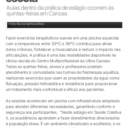
Aulas dentro da prática de estágio ocorrem às
quintas-feiras em Canoas
Alunas planejam movimentos que estimulam musculatura dos pacientes
Foto: Bruna Santos/Ulbra
Fazer exercícios terapêuticos suaves em uma piscina aquecida
com a temperatura entre 33ºC e 36ºC contribui para aliviar
dores crônicas, fortalecer a musculatura e reduzir o impacto nas
articulações. A prática é uma das modalidades disponíveis na
clínica-escola do Centro Multiprofissional da Ulbra Canoas.
Todas as quintas-feiras, alunos e professores prestam
atendimento à comunidade nas turmas de fisioterapia aquática,
realizando exercícios que usam as propriedades da água como
flutuação, pressão hidrostática e resistência para proporcionar
um tratamento mais confortável e eficaz aos pacientes.
As sessões acontecem em piscina com infraestrutura adaptada
para atender diferentes necessidades, garantindo conforto e
segurança aos participantes. "Neste estágio em Saúde Coletiva
II, os acadêmicos aprendem a fazer atendimentos direcionados
à população idosa. É um ambiente climatizado e acolhedor, e os