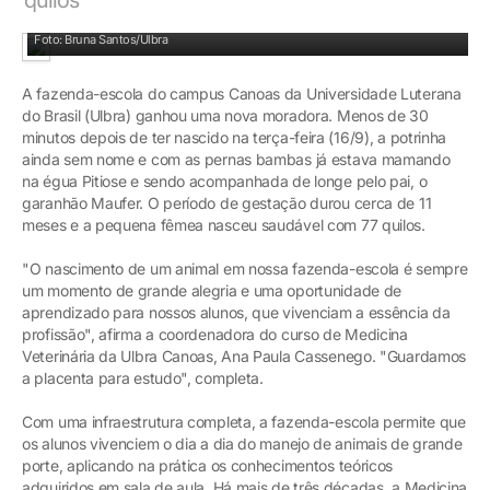
Potrinha nasceu na fazenda-escola com 77 quilos
Foto: Bruna Santos/Ulbra
A fazenda-escola do campus Canoas da Universidade Luterana
do Brasil (Ulbra) ganhou uma nova moradora. Menos de 30
minutos depois de ter nascido na terça-feira (16/9), a potrinha
ainda sem nome e com as pernas bambas já estava mamando
na égua Pitiose e sendo acompanhada de longe pelo pai, o
garanhão Maufer. O período de gestação durou cerca de 11
meses e a pequena fêmea nasceu saudável com 77 quilos.
"O nascimento de um animal em nossa fazenda-escola é sempre
um momento de grande alegria e uma oportunidade de
aprendizado para nossos alunos, que vivenciam a essência da
profissão", afirma a coordenadora do curso de Medicina
Veterinária da Ulbra Canoas, Ana Paula Cassenego. "Guardamos
a placenta para estudo", completa.
Com uma infraestrutura completa, a fazenda-escola permite que
os alunos vivenciem o dia a dia do manejo de animais de grande
porte, aplicando na prática os conhecimentos teóricos
adquiridos em sala de aula. Há mais de três décadas, a Medicina