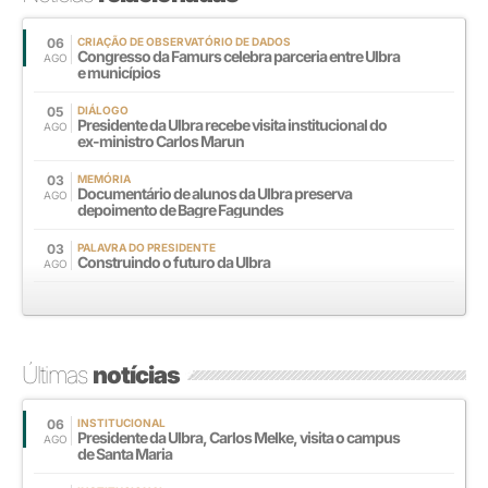
06
CRIAÇÃO DE OBSERVATÓRIO DE DADOS
Congresso da Famurs celebra parceria entre Ulbra
AGO
e municípios
05
DIÁLOGO
Presidente da Ulbra recebe visita institucional do
AGO
ex-ministro Carlos Marun
03
MEMÓRIA
Documentário de alunos da Ulbra preserva
AGO
depoimento de Bagre Fagundes
03
PALAVRA DO PRESIDENTE
Construindo o futuro da Ulbra
AGO
Últimas
notícias
06
INSTITUCIONAL
Presidente da Ulbra, Carlos Melke, visita o campus
AGO
de Santa Maria