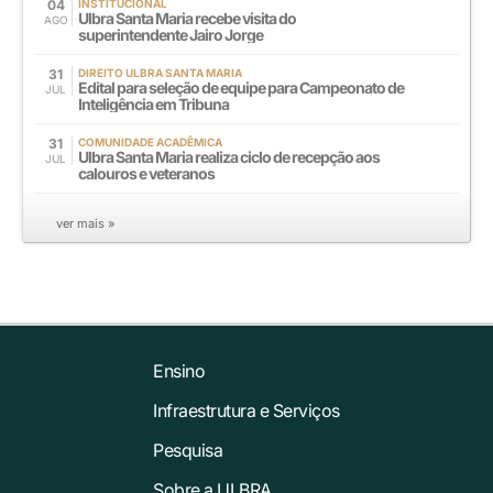
04
INSTITUCIONAL
Ulbra Santa Maria recebe visita do
AGO
superintendente Jairo Jorge
31
DIREITO ULBRA SANTA MARIA
Edital para seleção de equipe para Campeonato de
JUL
Inteligência em Tribuna
31
COMUNIDADE ACADÊMICA
Ulbra Santa Maria realiza ciclo de recepção aos
JUL
calouros e veteranos
ver mais »
Ensino
Infraestrutura e Serviços
Pesquisa
Sobre a ULBRA