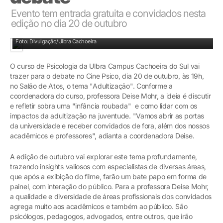
Evento tem entrada gratuita e convidados nesta
edição no dia 20 de outubro
Evento organizado pela Psicologia é destaque na agenda acadêmica e comunitária
Foto: Divulgação/Ulbra Cachoeira
O curso de Psicologia da Ulbra Campus Cachoeira do Sul vai
trazer para o debate no Cine Psico, dia 20 de outubro, às 19h,
no Salão de Atos, o tema "Adultização". Conforme a
coordenadora do curso, professora Deise Mohr, a ideia é discutir
e refletir sobra uma "infância roubada" e como lidar com os
impactos da adultização na juventude. "Vamos abrir as portas
da universidade e receber convidados de fora, além dos nossos
acadêmicos e professores", adianta a coordenadora Deise.
A edição de outubro vai explorar este tema profundamente,
trazendo insights valiosos com especialistas de diversas áreas,
que após a exibição do filme, farão um bate papo em forma de
painel, com interação do público. Para a professora Deise Mohr,
a qualidade e diversidade de áreas profissionais dos convidados
agrega muito aos acadêmicos e também ao público. São
psicólogos, pedagogos, advogados, entre outros, que irão