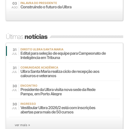
03
PALAVRA DO PRESIDENTE
Construindo o futuro da Ulbra
AGO
Últimas
notícias
31
DIREITO ULBRA SANTA MARIA
Edital para seleção de equipe para Campeonato de
JUL
Inteligência em Tribuna
31
COMUNIDADE ACADÊMICA
Ulbra Santa Maria realiza ciclo de recepção aos
JUL
calouros e veteranos
30
ENCONTRO
Presidente da Ulbra visita nova sede da Rede
JUL
Pampa, em Porto Alegre
30
INGRESSO
Vestibular Ulbra 2026/2 está com inscrições
JUL
abertas para mais de 50 cursos
ver mais »