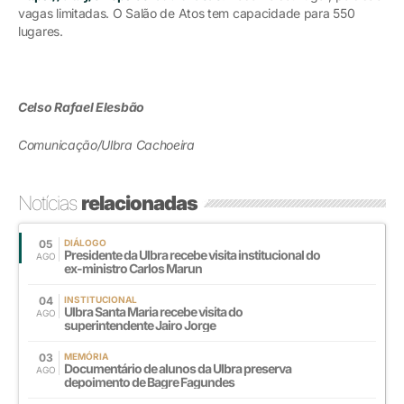
vagas limitadas. O Salão de Atos tem capacidade para 550
lugares.
Celso Rafael Elesbão
Comunicação/Ulbra Cachoeira
Notícias
relacionadas
05
DIÁLOGO
Presidente da Ulbra recebe visita institucional do
AGO
ex-ministro Carlos Marun
04
INSTITUCIONAL
Ulbra Santa Maria recebe visita do
AGO
superintendente Jairo Jorge
03
MEMÓRIA
Documentário de alunos da Ulbra preserva
AGO
depoimento de Bagre Fagundes