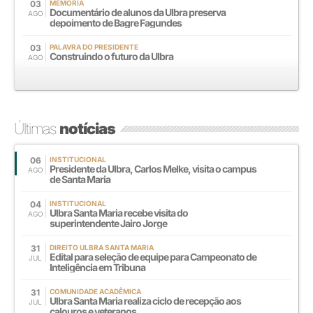
03
MEMÓRIA
Documentário de alunos da Ulbra preserva
AGO
depoimento de Bagre Fagundes
03
PALAVRA DO PRESIDENTE
Construindo o futuro da Ulbra
AGO
Últimas
notícias
06
INSTITUCIONAL
Presidente da Ulbra, Carlos Melke, visita o campus
AGO
de Santa Maria
04
INSTITUCIONAL
Ulbra Santa Maria recebe visita do
AGO
superintendente Jairo Jorge
31
DIREITO ULBRA SANTA MARIA
Edital para seleção de equipe para Campeonato de
JUL
Inteligência em Tribuna
31
COMUNIDADE ACADÊMICA
Ulbra Santa Maria realiza ciclo de recepção aos
JUL
calouros e veteranos