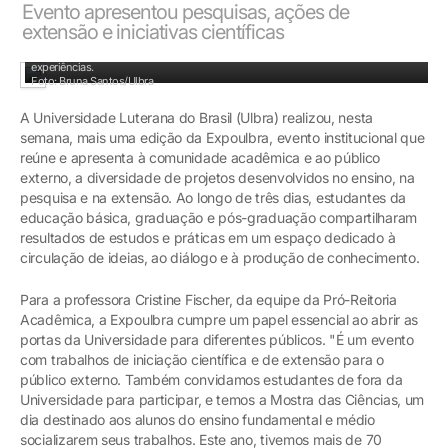
Evento apresentou pesquisas, ações de
extensão e iniciativas científicas
A Expoulbra criou um ambiente que estimula a pesquisa, a inovação e a troca de
experiências.
Foto: Bruna Santos/Ulbra
A Universidade Luterana do Brasil (Ulbra) realizou, nesta
semana, mais uma edição da Expoulbra, evento institucional que
reúne e apresenta à comunidade acadêmica e ao público
externo, a diversidade de projetos desenvolvidos no ensino, na
pesquisa e na extensão. Ao longo de três dias, estudantes da
educação básica, graduação e pós-graduação compartilharam
resultados de estudos e práticas em um espaço dedicado à
circulação de ideias, ao diálogo e à produção de conhecimento.
Para a professora Cristine Fischer, da equipe da Pró-Reitoria
Acadêmica, a Expoulbra cumpre um papel essencial ao abrir as
portas da Universidade para diferentes públicos. "É um evento
com trabalhos de iniciação científica e de extensão para o
público externo. Também convidamos estudantes de fora da
Universidade para participar, e temos a Mostra das Ciências, um
dia destinado aos alunos do ensino fundamental e médio
socializarem seus trabalhos. Este ano, tivemos mais de 70