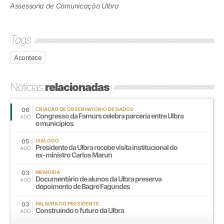
Assessoria de Comunicação Ulbra
Tags
Acontece
Notícias
relacionadas
06
CRIAÇÃO DE OBSERVATÓRIO DE DADOS
Congresso da Famurs celebra parceria entre Ulbra
AGO
e municípios
05
DIÁLOGO
Presidente da Ulbra recebe visita institucional do
AGO
ex-ministro Carlos Marun
03
MEMÓRIA
Documentário de alunos da Ulbra preserva
AGO
depoimento de Bagre Fagundes
03
PALAVRA DO PRESIDENTE
Construindo o futuro da Ulbra
AGO