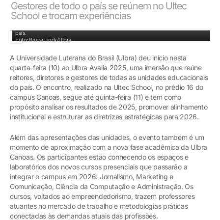
Gestores de todo o país se reúnem no Ultec
School e trocam experiências
Imersão reúne reitores, diretores e gestores de todas as unidades educacionais do
país.
Foto: Bruna Linck/Ulbra
A Universidade Luterana do Brasil (Ulbra) deu início nesta
quarta-feira (10) ao Ulbra Avalia 2025, uma imersão que reúne
reitores, diretores e gestores de todas as unidades educacionais
do país. O encontro, realizado na Ultec School, no prédio 16 do
campus Canoas, segue até quinta-feira (11) e tem como
propósito analisar os resultados de 2025, promover alinhamento
institucional e estruturar as diretrizes estratégicas para 2026.
Além das apresentações das unidades, o evento também é um
momento de aproximação com a nova fase acadêmica da Ulbra
Canoas. Os participantes estão conhecendo os espaços e
laboratórios dos novos cursos presenciais que passarão a
integrar o campus em 2026: Jornalismo, Marketing e
Comunicação, Ciência da Computação e Administração. Os
cursos, voltados ao empreendedorismo, trazem professores
atuantes no mercado de trabalho e metodologias práticas
conectadas às demandas atuais das profissões.