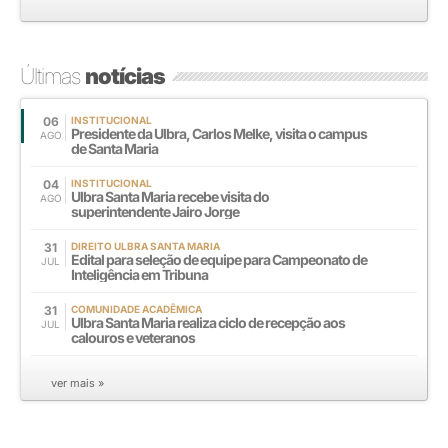
Últimas
notícias
06
INSTITUCIONAL
Presidente da Ulbra, Carlos Melke, visita o campus
AGO
de Santa Maria
04
INSTITUCIONAL
Ulbra Santa Maria recebe visita do
AGO
superintendente Jairo Jorge
31
DIREITO ULBRA SANTA MARIA
Edital para seleção de equipe para Campeonato de
JUL
Inteligência em Tribuna
31
COMUNIDADE ACADÊMICA
Ulbra Santa Maria realiza ciclo de recepção aos
JUL
calouros e veteranos
ver mais »