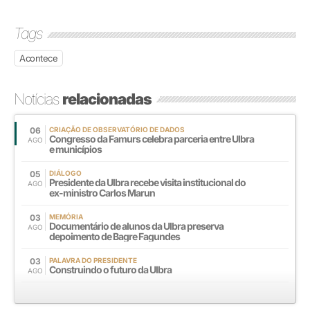
Tags
Acontece
Notícias
relacionadas
06
CRIAÇÃO DE OBSERVATÓRIO DE DADOS
Congresso da Famurs celebra parceria entre Ulbra
AGO
e municípios
05
DIÁLOGO
Presidente da Ulbra recebe visita institucional do
AGO
ex-ministro Carlos Marun
03
MEMÓRIA
Documentário de alunos da Ulbra preserva
AGO
depoimento de Bagre Fagundes
03
PALAVRA DO PRESIDENTE
Construindo o futuro da Ulbra
AGO