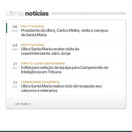
Últimas
notícias
06
INSTITUCIONAL
Presidente da Ulbra, Carlos Melke, visita o campus
AGO
de Santa Maria
04
INSTITUCIONAL
Ulbra Santa Maria recebe visita do
AGO
superintendente Jairo Jorge
31
DIREITO ULBRA SANTA MARIA
Edital para seleção de equipe para Campeonato de
JUL
Inteligência em Tribuna
31
COMUNIDADE ACADÊMICA
Ulbra Santa Maria realiza ciclo de recepção aos
JUL
calouros e veteranos
ver mais »