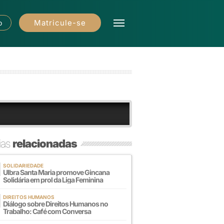
Matricule-se
o
ias
relacionadas
SOLIDARIEDADE
Ulbra Santa Maria promove Gincana
Solidária em prol da Liga Feminina
DIREITOS HUMANOS
Diálogo sobre Direitos Humanos no
Trabalho: Café com Conversa