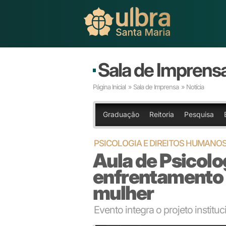
Sala de Imprens
Página Inicial
»
Sala de Imprensa
» Notícia
Graduação
Reitoria
Pesquisa
PSICOLOGIA E DIREITOS HUMANO
Aula de Psicolo
enfrentamento à
mulher
Evento integra o projeto insti
Auditório lotado durante a Aula Inaugural do curso d