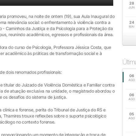
28
JUN
ia promoveu, na noite de ontem (19), sua Aula Inaugural do
 relevância social: o enfrentamento à violência contra a
24
MAI
o - Caminhos da Justiça e da Psicologia para a Proteção da
pus, reunindo acadêmicos, egressos e profissionais da área.
ora do curso de Psicologia, Professora Jéssica Costa, que
er acadêmico às práticas de transformação social e à
Últi
 de dois renomados profissionais:
06
AGO
 e titular do Juizado de Violência Doméstica e Familiar contra
 de atuação exclusiva na unidade, o magistrado abordou o
06
 os desafios do sistema de justiça.
AGO
 clínica e forense, perita do Tribunal de Justiça do RS e
05
 Thamires trouxe reflexões sobre o suporte psicológico
AGO
sicólogo no contexto forense.
, proporcionando um momento de integração e troca de