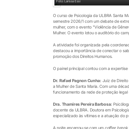
Foto: Larissa Essi
O curso de Psicologia da ULBRA Santa Mar
semestre 2026/1 com um debate de extrema
mulher, com o evento "Violência de Gêner
Mulher. O evento lotou o auditório do cam
A atividade foi organizada pela coordenad
destacou a importância de conectar o sab
promoção dos Direitos Humanos.
O painel principal contou com a expertise
Dr. Rafael Pagnon Cunha:
Juiz de Direito
a Mulher de Santa Maria. Com uma década
funcionamento da rede de proteção legal e
Dra. Thamires Pereira Barbosa:
Psicóloga
docente da ULBRA. Doutora em Psicologia,
especializado às vítimas e a atuação do p
A noite encerrou-se com um
coffee break