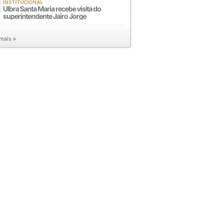
INSTITUCIONAL
Ulbra Santa Maria recebe visita do
superintendente Jairo Jorge
 mais »