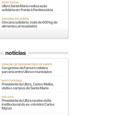
AÇÃO SOCIAL
Ulbra Santa Maria realiza ação
solidária em frente à Penitenciária
GINCANA SOLIDÁRIA
Gincana solidária: mais de 600 kg de
alimentos arrecadados
mas
notícias
CRIAÇÃO DE OBSERVATÓRIO DE DADOS
Congresso da Famurs celebra
parceria entre Ulbra e municípios
INSTITUCIONAL
Presidente da Ulbra, Carlos Melke,
visita o campus de Santa Maria
DIÁLOGO
Presidente da Ulbra recebe visita
institucional do ex-ministro Carlos
Marun