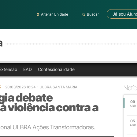
Já sou Alun
Alterar Unidade
Buscar
a
Extensão
EAD
Confessionalidade
S
Notíc
20/03/2026 16:24
- ULBRA SANTA MARIA
gia debate
09
 violência contra a
ABR
05
ABR
tucional ULBRA Ações Transformadoras.
e Psicologia.