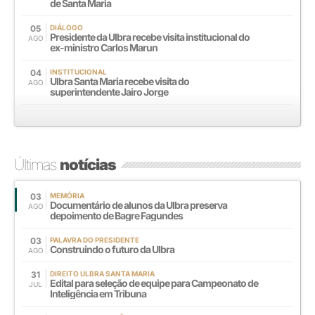
de Santa Maria
05
DIÁLOGO
Presidente da Ulbra recebe visita institucional do
AGO
ex-ministro Carlos Marun
04
INSTITUCIONAL
Ulbra Santa Maria recebe visita do
AGO
superintendente Jairo Jorge
Últimas
notícias
03
MEMÓRIA
Documentário de alunos da Ulbra preserva
AGO
depoimento de Bagre Fagundes
03
PALAVRA DO PRESIDENTE
Construindo o futuro da Ulbra
AGO
31
DIREITO ULBRA SANTA MARIA
Edital para seleção de equipe para Campeonato de
JUL
Inteligência em Tribuna