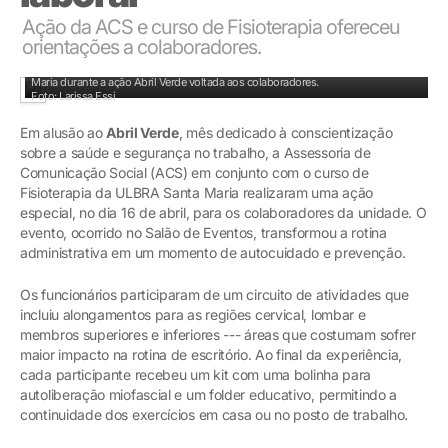
Ação da ACS e curso de Fisioterapia ofereceu
orientações a colaboradores.
Equipe de acadêmicos e coordenação do curso de Fisioterapia da ULBRA Santa
Maria durante a ação Abril Verde voltada aos colaboradores.
Foto: Larissa Essi
Em alusão ao
Abril Verde
, mês dedicado à conscientização
sobre a saúde e segurança no trabalho, a Assessoria de
Comunicação Social (ACS) em conjunto com o curso de
Fisioterapia da ULBRA Santa Maria realizaram uma ação
especial, no dia 16 de abril, para os colaboradores da unidade. O
evento, ocorrido no Salão de Eventos, transformou a rotina
administrativa em um momento de autocuidado e prevenção.
Os funcionários participaram de um circuito de atividades que
incluiu alongamentos para as regiões cervical, lombar e
membros superiores e inferiores --- áreas que costumam sofrer
maior impacto na rotina de escritório. Ao final da experiência,
cada participante recebeu um kit com uma bolinha para
autoliberação miofascial e um folder educativo, permitindo a
continuidade dos exercícios em casa ou no posto de trabalho.