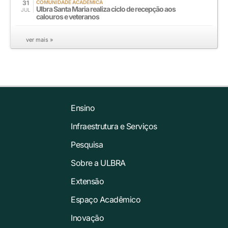
31
COMUNIDADE ACADÊMICA
Ulbra Santa Maria realiza ciclo de recepção aos
JUL
calouros e veteranos
ver mais »
Ensino
Infraestrutura e Serviços
Pesquisa
Sobre a ULBRA
Extensão
Espaço Acadêmico
Inovação