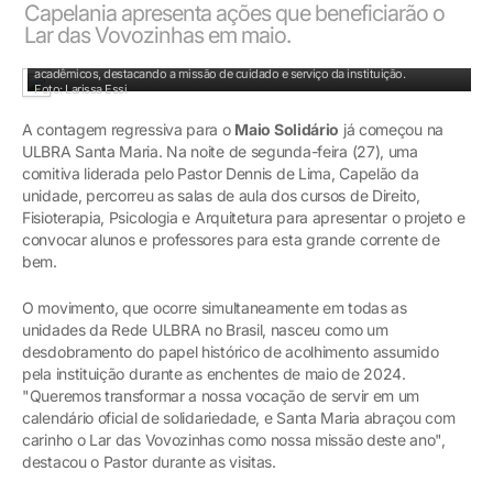
Capelania apresenta ações que beneficiarão o
Lar das Vovozinhas em maio.
O Capelão Dennis de Lima apresenta o propósito do Maio Solidário aos
acadêmicos, destacando a missão de cuidado e serviço da instituição.
Foto: Larissa Essi
A contagem regressiva para o
Maio Solidário
já começou na
ULBRA Santa Maria. Na noite de segunda-feira (27), uma
comitiva liderada pelo Pastor Dennis de Lima, Capelão da
unidade, percorreu as salas de aula dos cursos de Direito,
Fisioterapia, Psicologia e Arquitetura para apresentar o projeto e
convocar alunos e professores para esta grande corrente de
bem.
O movimento, que ocorre simultaneamente em todas as
unidades da Rede ULBRA no Brasil, nasceu como um
desdobramento do papel histórico de acolhimento assumido
pela instituição durante as enchentes de maio de 2024.
"Queremos transformar a nossa vocação de servir em um
calendário oficial de solidariedade, e Santa Maria abraçou com
carinho o Lar das Vovozinhas como nossa missão deste ano",
destacou o Pastor durante as visitas.