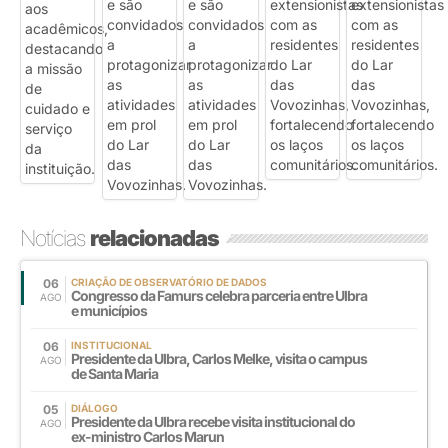
Notícias
relacionadas
06
CRIAÇÃO DE OBSERVATÓRIO DE DADOS
Congresso da Famurs celebra parceria entre Ulbra
AGO
e municípios
06
INSTITUCIONAL
Presidente da Ulbra, Carlos Melke, visita o campus
AGO
de Santa Maria
05
DIÁLOGO
Presidente da Ulbra recebe visita institucional do
AGO
ex-ministro Carlos Marun