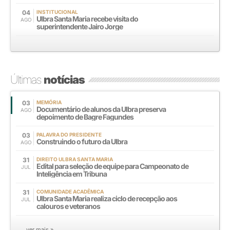
04
INSTITUCIONAL
Ulbra Santa Maria recebe visita do
AGO
superintendente Jairo Jorge
Últimas
notícias
03
MEMÓRIA
Documentário de alunos da Ulbra preserva
AGO
depoimento de Bagre Fagundes
03
PALAVRA DO PRESIDENTE
Construindo o futuro da Ulbra
AGO
31
DIREITO ULBRA SANTA MARIA
Edital para seleção de equipe para Campeonato de
JUL
Inteligência em Tribuna
31
COMUNIDADE ACADÊMICA
Ulbra Santa Maria realiza ciclo de recepção aos
JUL
calouros e veteranos
ver mais »