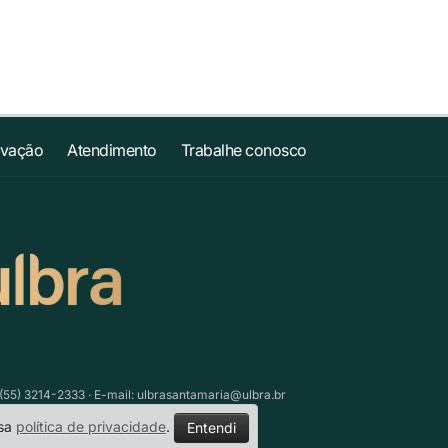
ovação
Atendimento
Trabalhe conosco
(55) 3214-2333 · E-mail:
ulbrasantamaria@ulbra.br
ssa
política de privacidade
.
Entendi