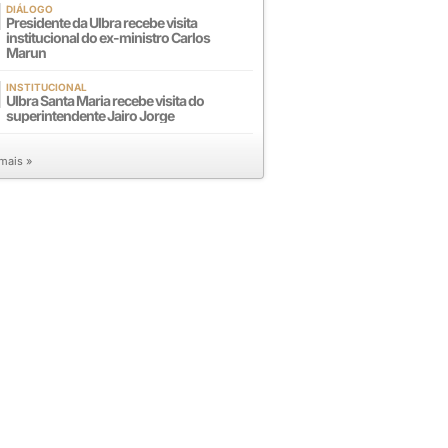
DIÁLOGO
Presidente da Ulbra recebe visita
institucional do ex-ministro Carlos
Marun
INSTITUCIONAL
Ulbra Santa Maria recebe visita do
superintendente Jairo Jorge
 mais »