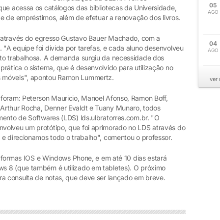
05
que acessa os catálogos das bibliotecas da Universidade,
AGO
ade de empréstimos, além de efetuar a renovação dos livros.
iu através do egresso Gustavo Bauer Machado, com a
04
"A equipe foi divida por tarefas, e cada aluno desenvolveu
AGO
ito trabalhosa. A demanda surgiu da necessidade dos
rática o sistema, que é desenvolvido para utilização no
s móveis", apontou Ramon Lummertz.
ver
foram: Peterson Mauricio, Manoel Afonso, Ramon Boff,
Arthur Rocha, Denner Evaldt e Tuany Munaro, todos
mento de Softwares (LDS) lds.ulbratorres.com.br. "O
volveu um protótipo, que foi aprimorado no LDS através do
 e direcionamos todo o trabalho", comentou o professor.
ataformas IOS e Windows Phone, e em até 10 dias estará
s 8 (que também é utilizado em tabletes). O próximo
ra consulta de notas, que deve ser lançado em breve.