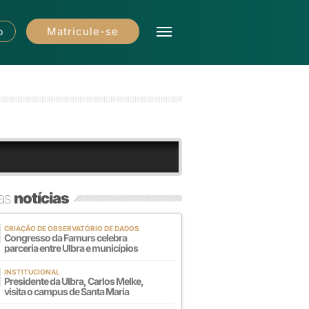
Matricule-se
o
mas
notícias
CRIAÇÃO DE OBSERVATÓRIO DE DADOS
Congresso da Famurs celebra
parceria entre Ulbra e municípios
INSTITUCIONAL
Presidente da Ulbra, Carlos Melke,
visita o campus de Santa Maria