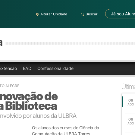
Já sou Alun
Alterar Unidade
Buscar
a
Extensão
EAD
Confessionalidade
Últi
TO ALEGRE
enovação de
06
 Biblioteca
AGO
senvolvido por alunos da ULBRA
06
AGO
Os alunos dos cursos de Ciência da
Computação da ULBRA Torres