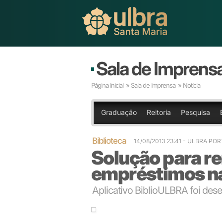
Sala de Imprens
Página Inicial
»
Sala de Imprensa
» Notícia
Graduação
Reitoria
Pesquisa
Biblioteca
14/08/2013 23:41
- ULBRA POR
Solução para r
empréstimos na
Aplicativo BiblioULBRA foi de