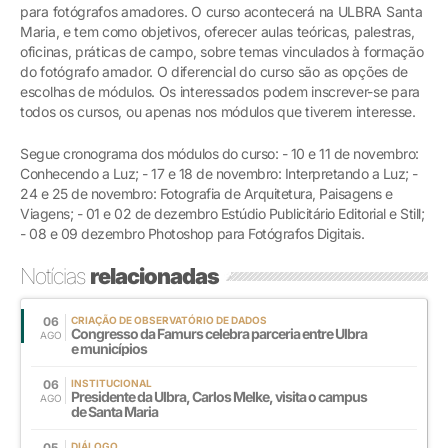
para fotógrafos amadores. O curso acontecerá na ULBRA Santa
Maria, e tem como objetivos, oferecer aulas teóricas, palestras,
oficinas, práticas de campo, sobre temas vinculados à formação
do fotógrafo amador. O diferencial do curso são as opções de
escolhas de módulos. Os interessados podem inscrever-se para
todos os cursos, ou apenas nos módulos que tiverem interesse.
Segue cronograma dos módulos do curso: - 10 e 11 de novembro:
Conhecendo a Luz; - 17 e 18 de novembro: Interpretando a Luz; -
24 e 25 de novembro: Fotografia de Arquitetura, Paisagens e
Viagens; - 01 e 02 de dezembro Estúdio Publicitário Editorial e Still;
- 08 e 09 dezembro Photoshop para Fotógrafos Digitais.
Notícias
relacionadas
06
CRIAÇÃO DE OBSERVATÓRIO DE DADOS
Congresso da Famurs celebra parceria entre Ulbra
AGO
e municípios
06
INSTITUCIONAL
Presidente da Ulbra, Carlos Melke, visita o campus
AGO
de Santa Maria
05
DIÁLOGO