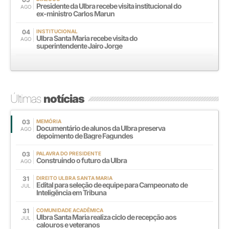
Presidente da Ulbra recebe visita institucional do
AGO
ex-ministro Carlos Marun
04
INSTITUCIONAL
Ulbra Santa Maria recebe visita do
AGO
superintendente Jairo Jorge
Últimas
notícias
03
MEMÓRIA
Documentário de alunos da Ulbra preserva
AGO
depoimento de Bagre Fagundes
03
PALAVRA DO PRESIDENTE
Construindo o futuro da Ulbra
AGO
31
DIREITO ULBRA SANTA MARIA
Edital para seleção de equipe para Campeonato de
JUL
Inteligência em Tribuna
31
COMUNIDADE ACADÊMICA
Ulbra Santa Maria realiza ciclo de recepção aos
JUL
calouros e veteranos