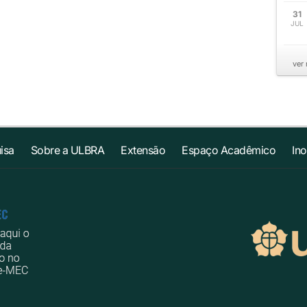
31
JUL
ver
isa
Sobre a ULBRA
Extensão
Espaço Acadêmico
In