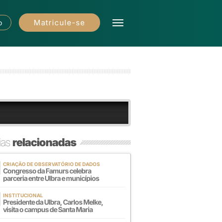
Matricule-se
o
ias
relacionadas
CRIAÇÃO DE OBSERVATÓRIO DE DADOS
Congresso da Famurs celebra
parceria entre Ulbra e municípios
INSTITUCIONAL
Presidente da Ulbra, Carlos Melke,
visita o campus de Santa Maria