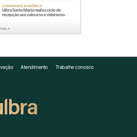
COMUNIDADE ACADÊMICA
Ulbra Santa Maria realiza ciclo de
recepção aos calouros e veteranos
 mais »
ovação
Atendimento
Trabalhe conosco