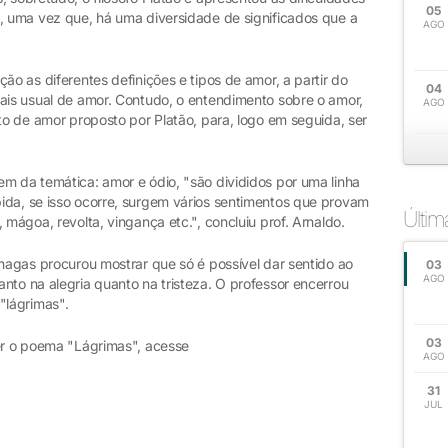
05
", uma vez que, há uma diversidade de significados que a
AGO
ão as diferentes definições e tipos de amor, a partir do
04
mais usual de amor. Contudo, o entendimento sobre o amor,
AGO
ito de amor proposto por Platão, para, logo em seguida, ser
m da temática: amor e ódio, "são divididos por uma linha
ida, se isso ocorre, surgem vários sentimentos que provam
Últi
 mágoa, revolta, vingança etc.", concluiu prof. Arnaldo.
Chagas procurou mostrar que só é possível dar sentido ao
03
AGO
nto na alegria quanto na tristeza. O professor encerrou
"lágrimas".
03
ler o poema "Lágrimas", acesse
AGO
31
JUL