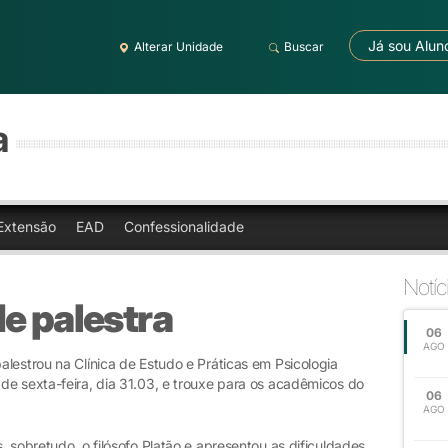
Já sou Alun
Alterar Unidade
Buscar
a
Extensão
EAD
Confessionalidade
Notíc
e palestra
06
AGO
lestrou na Clínica de Estudo e Práticas em Psicologia
de sexta-feira, dia 31.03, e trouxe para os acadêmicos do
06
AGO
, sobretudo, o filósofo Platão e apresentou as dificuldades