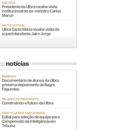
DIÁLOGO
Presidente da Ulbra recebe visita
institucional do ex-ministro Carlos
Marun
INSTITUCIONAL
Ulbra Santa Maria recebe visita do
superintendente Jairo Jorge
mas
notícias
MEMÓRIA
Documentário de alunos da Ulbra
preserva depoimento de Bagre
Fagundes
PALAVRA DO PRESIDENTE
Construindo o futuro da Ulbra
DIREITO ULBRA SANTA MARIA
Edital para seleção de equipe para
Campeonato de Inteligência em
Tribuna