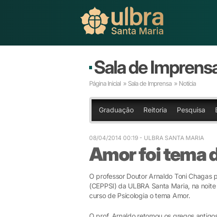
Sala de Imprens
Página Inicial
»
Sala de Imprensa
» Notícia
Graduação
Reitoria
Pesquisa
08/04/2014 00:19
- ULBRA SANTA MARIA
Amor foi tema d
O professor Doutor Arnaldo Toni Chagas pa
(CEPPSI) da ULBRA Santa Maria, na noite 
curso de Psicologia o tema Amor.
O prof. Arnaldo retomou os gregos antigos