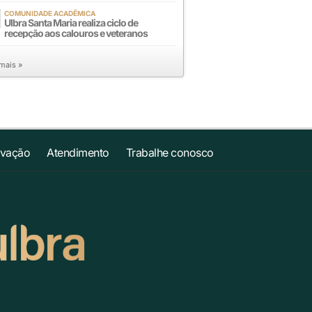
COMUNIDADE ACADÊMICA
Ulbra Santa Maria realiza ciclo de
recepção aos calouros e veteranos
 mais »
ovação
Atendimento
Trabalhe conosco