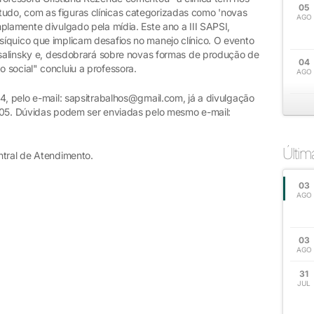
05
do, com as figuras clínicas categorizadas como 'novas
AGO
plamente divulgado pela mídia. Este ano a III SAPSI,
íquico que implicam desafios no manejo clínico. O evento
rusalinsky e, desdobrará sobre novas formas de produção de
04
 social" concluiu a professora.
AGO
4, pelo e-mail: sapsitrabalhos@gmail.com, já a divulgação
.05. Dúvidas podem ser enviadas pelo mesmo e-mail:
Últi
ntral de Atendimento.
03
AGO
03
AGO
31
JUL