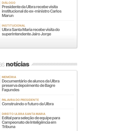
DIÁLOGO
Presidente da Ulbra recebe visita
institucional do ex-ministro Carlos
Marun
INSTITUCIONAL
Ulbra Santa Maria recebe visita do
superintendente Jairo Jorge
mas
notícias
MEMÓRIA
Documentário de alunos da Ulbra
preserva depoimento de Bagre
Fagundes
PALAVRA DO PRESIDENTE
Construindo o futuro da Ulbra
DIREITO ULBRA SANTA MARIA
Edital para seleção de equipe para
Campeonato de Inteligência em
Tribuna