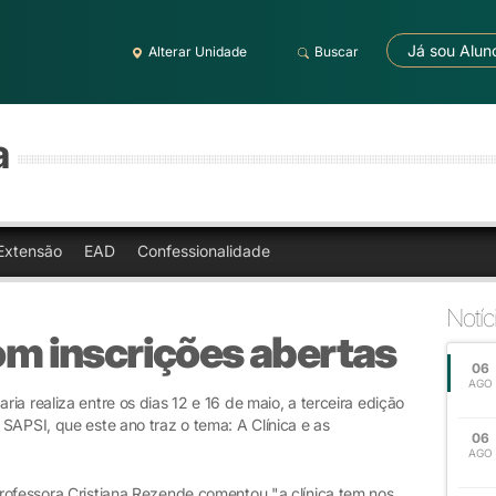
Já sou Alun
Alterar Unidade
Buscar
a
Extensão
EAD
Confessionalidade
Notíc
com inscrições abertas
06
AGO
a realiza entre os dias 12 e 16 de maio, a terceira edição
SAPSI, que este ano traz o tema: A Clínica e as
06
AGO
rofessora Cristiana Rezende comentou "a clínica tem nos