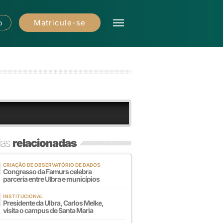
Matricule-se
o
ias
relacionadas
CRIAÇÃO DE OBSERVATÓRIO DE DADOS
Congresso da Famurs celebra
parceria entre Ulbra e municípios
INSTITUCIONAL
Presidente da Ulbra, Carlos Melke,
visita o campus de Santa Maria