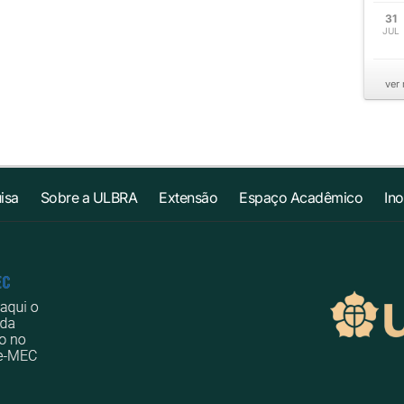
31
JUL
ver
isa
Sobre a ULBRA
Extensão
Espaço Acadêmico
In