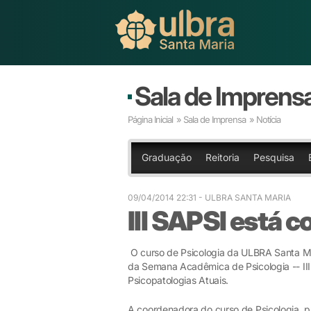
Sala de Imprens
Página Inicial
»
Sala de Imprensa
» Notícia
Graduação
Reitoria
Pesquisa
09/04/2014 22:31
- ULBRA SANTA MARIA
III SAPSI está 
O curso de Psicologia da ULBRA Santa Mari
da Semana Acadêmica de Psicologia -- III 
Psicopatologias Atuais.
A coordenadora do curso de Psicologia, p