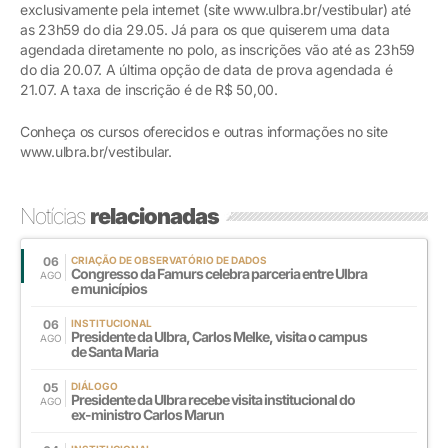
exclusivamente pela internet (site www.ulbra.br/vestibular) até
as 23h59 do dia 29.05. Já para os que quiserem uma data
agendada diretamente no polo, as inscrições vão até as 23h59
do dia 20.07. A última opção de data de prova agendada é
21.07. A taxa de inscrição é de R$ 50,00.
Conheça os cursos oferecidos e outras informações no site
www.ulbra.br/vestibular.
Notícias
relacionadas
06
CRIAÇÃO DE OBSERVATÓRIO DE DADOS
Congresso da Famurs celebra parceria entre Ulbra
AGO
e municípios
06
INSTITUCIONAL
Presidente da Ulbra, Carlos Melke, visita o campus
AGO
de Santa Maria
05
DIÁLOGO
Presidente da Ulbra recebe visita institucional do
AGO
ex-ministro Carlos Marun