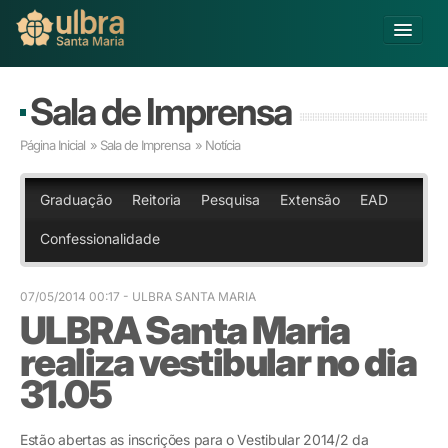
Alterar Unidade
Sala de Imprensa
Buscar
Página Inicial
»
Sala de Imprensa
» Notícia
Já sou Aluno
Matricule-se
Graduação
Reitoria
Pesquisa
Extensão
EAD
Confessionalidade
Educação Básica
Graduação
Pós-graduação
07/05/2014 00:17
- ULBRA SANTA MARIA
ULBRA Santa Maria
Educação a Distância
Pesquisa
realiza vestibular no dia
Extensão
31.05
Infraestrutura e Serviços
Inovação
Estão abertas as inscrições para o Vestibular 2014/2 da
Sobre a ULBRA