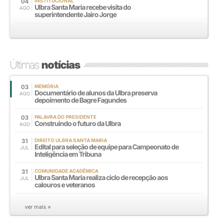
04
INSTITUCIONAL
Ulbra Santa Maria recebe visita do
AGO
superintendente Jairo Jorge
Últimas
notícias
03
MEMÓRIA
Documentário de alunos da Ulbra preserva
AGO
depoimento de Bagre Fagundes
03
PALAVRA DO PRESIDENTE
Construindo o futuro da Ulbra
AGO
31
DIREITO ULBRA SANTA MARIA
Edital para seleção de equipe para Campeonato de
JUL
Inteligência em Tribuna
31
COMUNIDADE ACADÊMICA
Ulbra Santa Maria realiza ciclo de recepção aos
JUL
calouros e veteranos
ver mais »