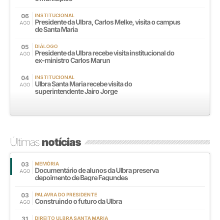
06
INSTITUCIONAL
Presidente da Ulbra, Carlos Melke, visita o campus
AGO
de Santa Maria
05
DIÁLOGO
Presidente da Ulbra recebe visita institucional do
AGO
ex-ministro Carlos Marun
04
INSTITUCIONAL
Ulbra Santa Maria recebe visita do
AGO
superintendente Jairo Jorge
Últimas
notícias
03
MEMÓRIA
Documentário de alunos da Ulbra preserva
AGO
depoimento de Bagre Fagundes
03
PALAVRA DO PRESIDENTE
Construindo o futuro da Ulbra
AGO
31
DIREITO ULBRA SANTA MARIA