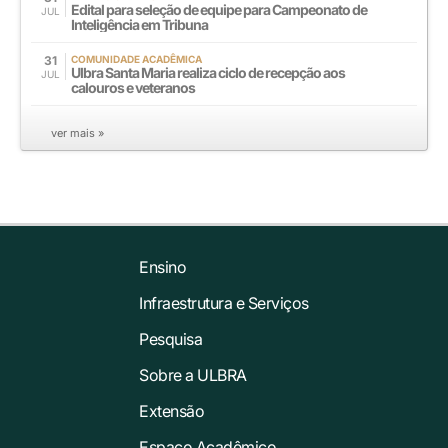
Edital para seleção de equipe para Campeonato de
JUL
Inteligência em Tribuna
31
COMUNIDADE ACADÊMICA
Ulbra Santa Maria realiza ciclo de recepção aos
JUL
calouros e veteranos
ver mais »
Ensino
Infraestrutura e Serviços
Pesquisa
Sobre a ULBRA
Extensão
Espaço Acadêmico