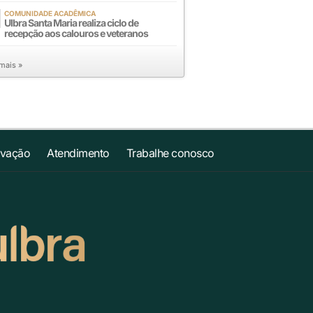
COMUNIDADE ACADÊMICA
Ulbra Santa Maria realiza ciclo de
recepção aos calouros e veteranos
 mais »
ovação
Atendimento
Trabalhe conosco