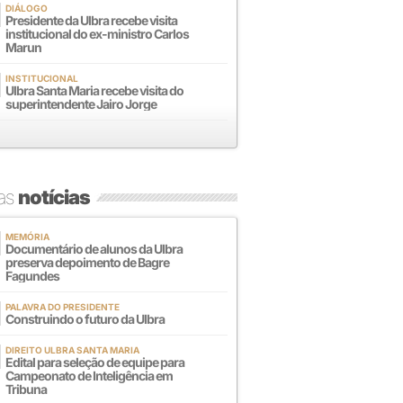
DIÁLOGO
Presidente da Ulbra recebe visita
institucional do ex-ministro Carlos
Marun
INSTITUCIONAL
Ulbra Santa Maria recebe visita do
superintendente Jairo Jorge
mas
notícias
MEMÓRIA
Documentário de alunos da Ulbra
preserva depoimento de Bagre
Fagundes
PALAVRA DO PRESIDENTE
Construindo o futuro da Ulbra
DIREITO ULBRA SANTA MARIA
Edital para seleção de equipe para
Campeonato de Inteligência em
Tribuna