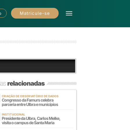
Matricule-se
o
ias
relacionadas
CRIAÇÃO DE OBSERVATÓRIO DE DADOS
Congresso da Famurs celebra
parceria entre Ulbra e municípios
INSTITUCIONAL
Presidente da Ulbra, Carlos Melke,
visita o campus de Santa Maria