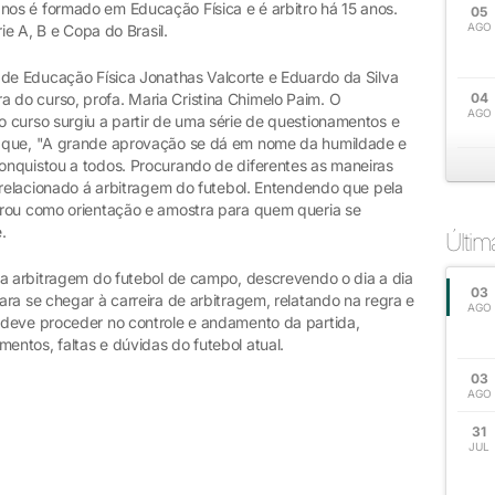
os é formado em Educação Física e é arbitro há 15 anos.
05
AGO
ie A, B e Copa do Brasil.
 de Educação Física Jonathas Valcorte e Eduardo da Silva
do curso, profa. Maria Cristina Chimelo Paim. O
04
AGO
 curso surgiu a partir de uma série de questionamentos e
a que, "A grande aprovação se dá em nome da humildade e
nquistou a todos. Procurando de diferentes as maneiras
 relacionado á arbitragem do futebol. Entendendo que pela
trou como orientação e amostra para quem queria se
.
Últi
da arbitragem do futebol de campo, descrevendo o dia a dia
03
ra se chegar à carreira de arbitragem, relatando na regra e
AGO
 deve proceder no controle e andamento da partida,
ntos, faltas e dúvidas do futebol atual.
03
AGO
31
JUL