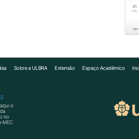
31
JUL
ver
isa
Sobre a ULBRA
Extensão
Espaço Acadêmico
In