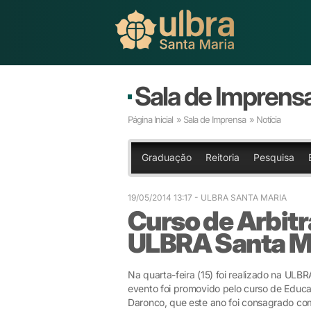
Sala de Imprens
Página Inicial
»
Sala de Imprensa
» Notícia
Graduação
Reitoria
Pesquisa
19/05/2014 13:17
- ULBRA SANTA MARIA
Curso de Arbitr
ULBRA Santa M
Na quarta-feira (15) foi realizado na ULB
evento foi promovido pelo curso de Educa
Daronco, que este ano foi consagrado com