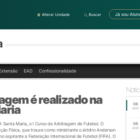
Já sou Alun
Alterar Unidade
Buscar
a
Extensão
EAD
Confessionalidade
Notíc
agem é realizado na
06
aria
AGO
RA Santa Maria, o I Curso de Arbitragem de Futebol. O
06
AGO
ção Física, que trouxe como ministrante o árbitro Anderson
o aspirante a Federação Internacional de Futebol (FIFA). O