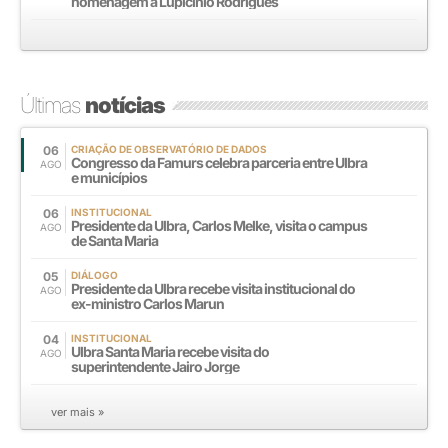
homenagem a Lupicínio Rodrigues
Últimas
notícias
06
CRIAÇÃO DE OBSERVATÓRIO DE DADOS
Congresso da Famurs celebra parceria entre Ulbra
AGO
e municípios
06
INSTITUCIONAL
Presidente da Ulbra, Carlos Melke, visita o campus
AGO
de Santa Maria
05
DIÁLOGO
Presidente da Ulbra recebe visita institucional do
AGO
ex-ministro Carlos Marun
04
INSTITUCIONAL
Ulbra Santa Maria recebe visita do
AGO
superintendente Jairo Jorge
ver mais »