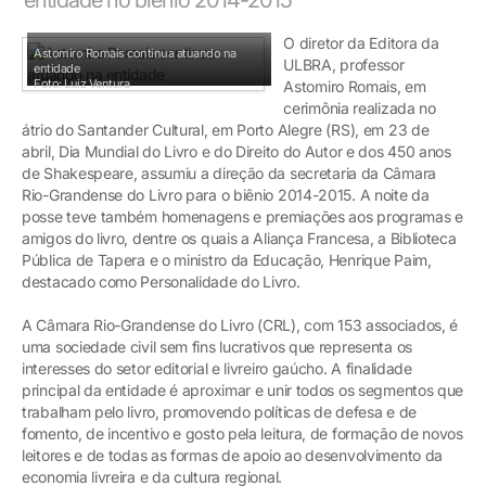
O diretor da Editora da
Astomiro Romais continua atuando na
ULBRA, professor
entidade
Foto: Luiz Ventura
Astomiro Romais, em
cerimônia realizada no
átrio do Santander Cultural, em Porto Alegre (RS), em 23 de
abril, Dia Mundial do Livro e do Direito do Autor e dos 450 anos
de Shakespeare, assumiu a direção da secretaria da Câmara
Rio-Grandense do Livro para o biênio 2014-2015. A noite da
posse teve também homenagens e premiações aos programas e
amigos do livro, dentre os quais a Aliança Francesa, a Biblioteca
Pública de Tapera e o ministro da Educação, Henrique Paim,
destacado como Personalidade do Livro.
A Câmara Rio-Grandense do Livro (CRL), com 153 associados, é
uma sociedade civil sem fins lucrativos que representa os
interesses do setor editorial e livreiro gaúcho. A finalidade
principal da entidade é aproximar e unir todos os segmentos que
trabalham pelo livro, promovendo políticas de defesa e de
fomento, de incentivo e gosto pela leitura, de formação de novos
leitores e de todas as formas de apoio ao desenvolvimento da
economia livreira e da cultura regional.