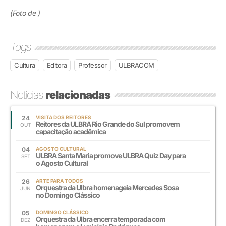
(Foto de )
Tags
Cultura
Editora
Professor
ULBRACOM
Notícias
relacionadas
24
VISITA DOS REITORES
Reitores da ULBRA Rio Grande do Sul promovem
OUT
capacitação acadêmica
04
AGOSTO CULTURAL
ULBRA Santa Maria promove ULBRA Quiz Day para
SET
o Agosto Cultural
26
ARTE PARA TODOS
Orquestra da Ulbra homenageia Mercedes Sosa
JUN
no Domingo Clássico
05
DOMINGO CLÁSSICO
Orquestra da Ulbra encerra temporada com
DEZ