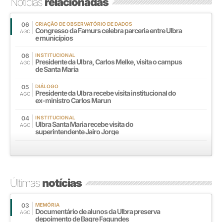
Notícias
relacionadas
06
CRIAÇÃO DE OBSERVATÓRIO DE DADOS
Congresso da Famurs celebra parceria entre Ulbra
AGO
e municípios
06
INSTITUCIONAL
Presidente da Ulbra, Carlos Melke, visita o campus
AGO
de Santa Maria
05
DIÁLOGO
Presidente da Ulbra recebe visita institucional do
AGO
ex-ministro Carlos Marun
04
INSTITUCIONAL
Ulbra Santa Maria recebe visita do
AGO
superintendente Jairo Jorge
Últimas
notícias
03
MEMÓRIA
Documentário de alunos da Ulbra preserva
AGO
depoimento de Bagre Fagundes