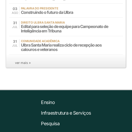
03
PALAVRA DO PRESIDENTE
Construindo o futuro da Ulbra
AGO
31
DIREITO ULBRA SANTA MARIA
Edital para seleção de equipe para Campeonato de
JUL
Inteligência em Tribuna
31
COMUNIDADE ACADÊMICA
Ulbra Santa Maria realiza ciclo de recepção aos
JUL
calouros e veteranos
ver mais »
Ensino
Infraestrutura e Serviços
Pesquisa